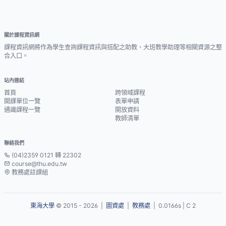
關於課程資訊網
課程資訊網將作為學生查詢課程資訊與搭配之助教、大班教學助理等相關資源之整
合入口。
站內連結
首頁
跨領域課程
開課單位一覽
表單申請
通識課程一覽
開放資料
教師清單
聯絡我們
(04)2359 0121 轉 22302
course@thu.edu.tw
教務處註課組
東海大學
© 2015 - 2026 |
圖資處
|
教務處
| 0.0166s | C 2