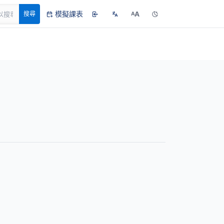
模擬課表
A
搜尋
A