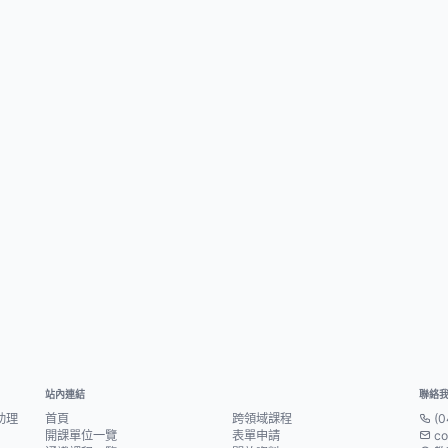
站內連結
聯絡
助理
首頁
跨領域課程
(0
開課單位一覽
表單申請
co