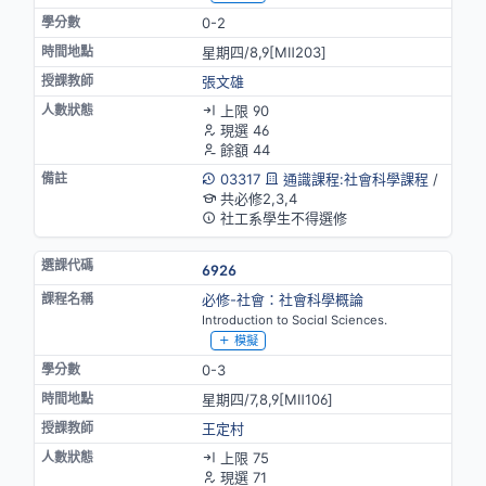
0-2
星期四/8,9[MⅡ203]
張文雄
上限 90
現選 46
餘額 44
03317
通識課程:社會科學課程
/
共必修2,3,4
社工系學生不得選修
6926
必修-社會：社會科學概論
Introduction to Social Sciences.
模擬
0-3
星期四/7,8,9[MⅡ106]
王定村
上限 75
現選 71