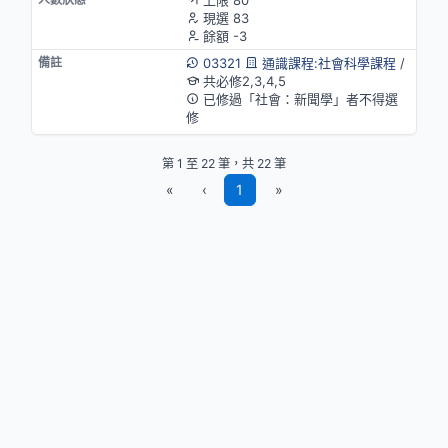
現選 83
餘額 -3
03321
通識課程:社會科學課程
/
共必修2,3,4,5
已修過「社會：新聞學」者不得選
修
第 1 至 22 筆，共 22 筆
«
‹
1
»