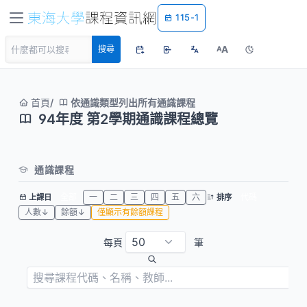
115-1
A
搜尋
A
首頁
依通識類型列出所有通識課程
94年度 第2學期通識課程總覽
通識課程
全部
一
二
三
四
五
六
代碼
上課日
排序
人數↓
餘額↓
僅顯示有餘額課程
每頁
筆