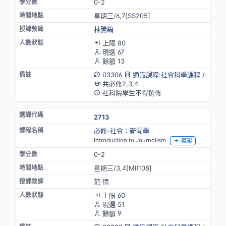
0-2
星期三/6,7[SS205]
林騰鷂
上限 80
現選 67
餘額 13
03306
通識課程:社會科學課程
/
共必修2,3,4
社科院學生不得選修
2713
必修-社會：新聞學
Introduction to Journalism
模擬
0-2
星期三/3,4[MⅡ108]
范 情
上限 60
現選 51
餘額 9