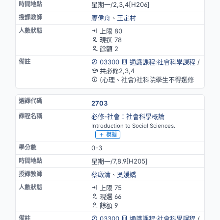
星期一/2,3,4[H206]
廖偉舟
、
王定村
上限 80
現選 78
餘額 2
03300
通識課程:社會科學課程
/
共必修2,3,4
(心理、社會)社科院學生不得選修
2703
必修-社會：社會科學概論
Introduction to Social Sciences.
模擬
0-3
星期一/7,8,9[H205]
蔡啟清
、
吳媛嬌
上限 75
現選 66
餘額 9
03300
通識課程:社會科學課程
/