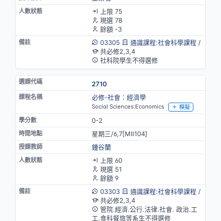
上限 75
現選 78
餘額 -3
03305
通識課程:社會科學課程
/
共必修2,3,4
社科院學生不得選修
2710
必修-社會：經濟學
Social Sciences:Economics
模擬
0-2
星期三/6,7[MⅡ104]
鍾谷蘭
上限 60
現選 51
餘額 9
03303
通識課程:社會科學課程
/
共必修2,3,4
管院.經濟.公行.法律.社會. 政治.工
工.食科餐旅等系生不得選修