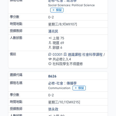
必修-社會：政治學
Social Sciences: Political Science
模擬
0-2
星期三/8,9[MⅡ107]
潘兆民
上限 75
現選 69
餘額 6
03301
通識課程:社會科學課程
/
共必修2,3,4
社科院學生不得選修
8626
必修-社會：傳播學
Communication
模擬
0-2
星期三/10,11[MⅡ215]
張永政
上限 80