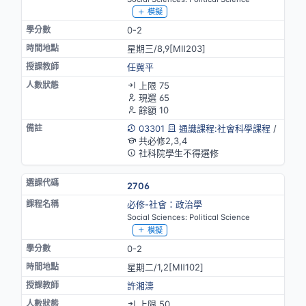
模擬
0-2
星期三/8,9[MⅡ203]
任冀平
上限 75
現選 65
餘額 10
03301
通識課程:社會科學課程
/
共必修2,3,4
社科院學生不得選修
2706
必修-社會：政治學
Social Sciences: Political Science
模擬
0-2
星期二/1,2[MⅡ102]
許湘濤
上限 50