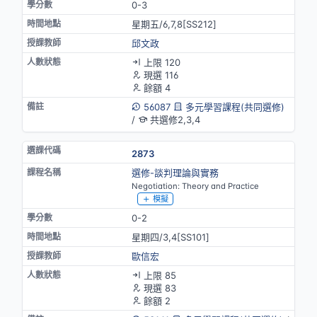
0-3
星期五/6,7,8[SS212]
邱文政
上限 120
現選 116
餘額 4
56087
多元學習課程(共同選修)
/
共選修2,3,4
2873
選修-談判理論與實務
Negotiation: Theory and Practice
模擬
0-2
星期四/3,4[SS101]
歐信宏
上限 85
現選 83
餘額 2