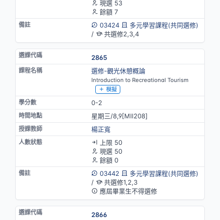
現選 53
餘額 7
03424
多元學習課程(共同選修)
/
共選修2,3,4
2865
選修-觀光休憩概論
Introduction to Recreational Tourism
模擬
0-2
星期三/8,9[MⅡ208]
楊正寬
上限 50
現選 50
餘額 0
03442
多元學習課程(共同選修)
/
共選修1,2,3
應屆畢業生不得選修
2866