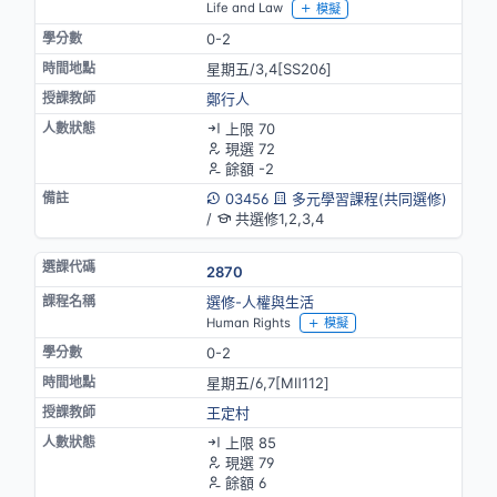
Life and Law
模擬
0-2
星期五/3,4[SS206]
鄭行人
上限 70
現選 72
餘額 -2
03456
多元學習課程(共同選修)
/
共選修1,2,3,4
2870
選修-人權與生活
Human Rights
模擬
0-2
星期五/6,7[MⅡ112]
王定村
上限 85
現選 79
餘額 6