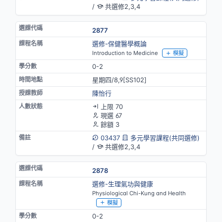
/
共選修2,3,4
2877
選修-保健醫學概論
Introduction to Medicine
模擬
0-2
星期四/8,9[SS102]
陳怡行
上限 70
現選 67
餘額 3
03437
多元學習課程(共同選修)
/
共選修2,3,4
2878
選修-生理氣功與健康
Physiological Chi-Kung and Health
模擬
0-2