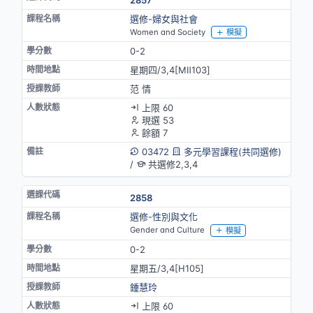
選修-婦女與社會
Women and Society
模擬
0-2
星期四/3,4[MⅡ103]
范 情
上限 60
現選 53
餘額 7
03472
多元學習課程(共同選修)
/
共選修2,3,4
2858
選修-性別與文化
Gender and Culture
模擬
0-2
星期五/3,4[H105]
鍾慧玲
上限 60