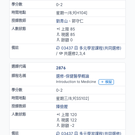
0-2
星期一/8,9[H104]
劉青山
、郭守仁
上限 85
現選 85
餘額 0
03437
多元學習課程(共同選修)
/
共選修2,3,4
2876
選修-保健醫學概論
Introduction to Medicine
模擬
0-2
星期三/8,9[SS102]
陳儉鏗
上限 120
現選 122
餘額 -2
03437
多元學習課程(共同選修)