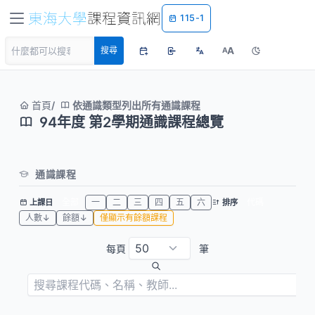
115-1
A
搜尋
A
首頁
依通識類型列出所有通識課程
94年度 第2學期通識課程總覽
通識課程
全部
一
二
三
四
五
六
代碼
上課日
排序
人數↓
餘額↓
僅顯示有餘額課程
每頁
筆