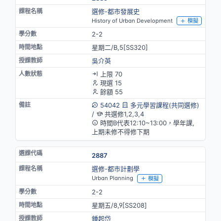
選修-都市發展史
History of Urban Development
模擬
2-2
星期二/B,5[SS320]
吳介英
上限 70
現選 15
餘額 55
54042
多元學習課程(共同選修)
/
共選修1,2,3,4
時間B代表12:10~13:00，學年課,
上期未修不得修下期
2887
選修-都市計劃學
Urban Planning
模擬
2-2
星期五/8,9[SS208]
鍾起岱