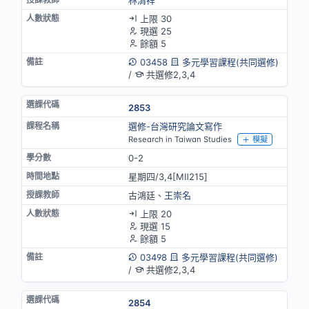
上限 30
現選 25
餘額 5
03458
多元學習課程(共同選修)
/
共選修2,3,4
2853
選修-台灣研究論文寫作
Research in Taiwan Studies
模擬
0-2
星期四/3,4[MⅡ215]
古鴻廷、
王崇名
上限 20
現選 15
餘額 5
03498
多元學習課程(共同選修)
/
共選修2,3,4
2854