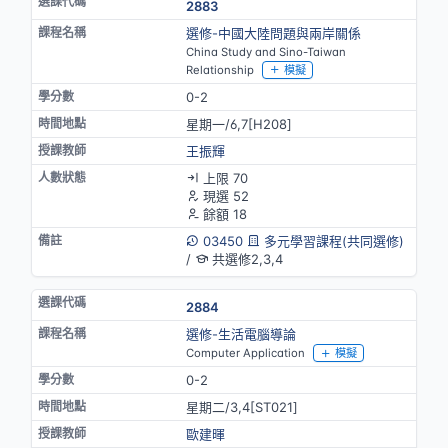
2883
選修-中國大陸問題與兩岸關係
China Study and Sino-Taiwan
Relationship
模擬
0-2
星期一/6,7[H208]
王振輝
上限 70
現選 52
餘額 18
03450
多元學習課程(共同選修)
/
共選修2,3,4
2884
選修-生活電腦導論
Computer Application
模擬
0-2
星期二/3,4[ST021]
歐建暉