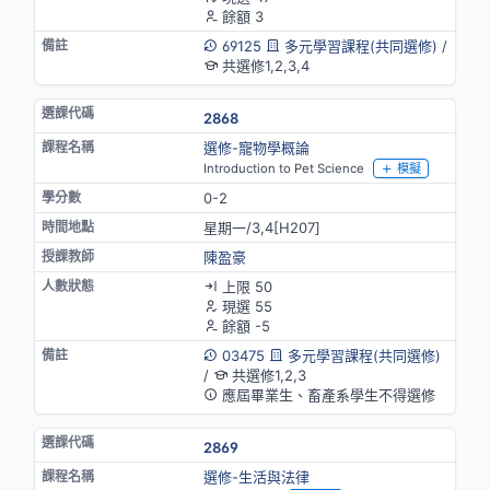
餘額 3
69125
多元學習課程(共同選修)
/
共選修1,2,3,4
2868
選修-寵物學概論
Introduction to Pet Science
模擬
0-2
星期一/3,4[H207]
陳盈豪
上限 50
現選 55
餘額 -5
03475
多元學習課程(共同選修)
/
共選修1,2,3
應屆畢業生、畜產系學生不得選修
2869
選修-生活與法律