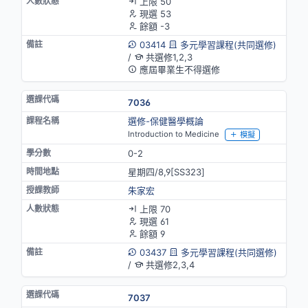
上限 50
現選 53
餘額 -3
03414
多元學習課程(共同選修)
/
共選修1,2,3
應屆畢業生不得選修
7036
選修-保健醫學概論
Introduction to Medicine
模擬
0-2
星期四/8,9[SS323]
朱家宏
上限 70
現選 61
餘額 9
03437
多元學習課程(共同選修)
/
共選修2,3,4
7037