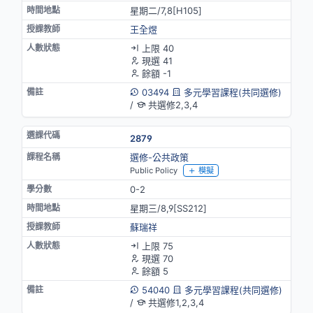
星期二/7,8[H105]
王全煜
上限 40
現選 41
餘額 -1
03494
多元學習課程(共同選修)
/
共選修2,3,4
2879
選修-公共政策
Public Policy
模擬
0-2
星期三/8,9[SS212]
蘇瑞祥
上限 75
現選 70
餘額 5
54040
多元學習課程(共同選修)
/
共選修1,2,3,4