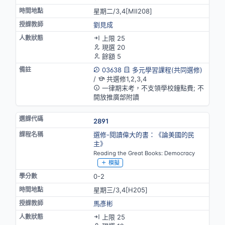
星期二/3,4[MⅡ208]
劉見成
上限 25
現選 20
餘額 5
03638
多元學習課程(共同選修)
/
共選修1,2,3,4
一律期末考，不支領學校鐘點費; 不
開放推廣部附讀
2891
選修-閱讀偉大的書：《論美國的民
主》
Reading the Great Books: Democracy
模擬
0-2
星期三/3,4[H205]
馬彥彬
上限 25