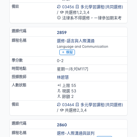
03456
多元學習課程(共同選修)
/
共選修1,2,3,4
法律系不得選修，ㄧ律參加期末考
2859
選修-語言與人際溝通
Language and Communication
模擬
0-2
星期一/8,9[M117]
林碧慧
上限 55
現選 53
餘額 2
03464
多元學習課程(共同選修)
/
共選修2,3,4
2860
選修-人際溝通與談判