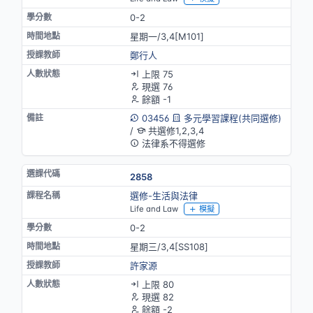
0-2
星期一/3,4[M101]
鄭行人
上限 75
現選 76
餘額 -1
03456
多元學習課程(共同選修)
/
共選修1,2,3,4
法律系不得選修
2858
選修-生活與法律
Life and Law
模擬
0-2
星期三/3,4[SS108]
許家源
上限 80
現選 82
餘額 -2