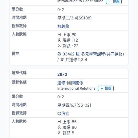
Introduction to Constitution
模擬
0-2
星期二/3,4[SS108]
柯義龍
上限 90
現選 112
餘額 -22
03462
多元學習課程(共同選修)
/
共選修2,3,4
2873
選修-國際關係
International Relations
模擬
0-2
星期四/6,7[SS102]
歐信宏
上限 85
現選 80
餘額 5