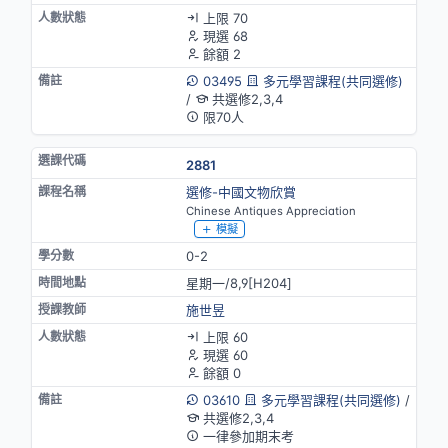
上限 70
現選 68
餘額 2
03495
多元學習課程(共同選修)
/
共選修2,3,4
限70人
2881
選修-中國文物欣賞
Chinese Antiques Appreciation
模擬
0-2
星期一/8,9[H204]
施世昱
上限 60
現選 60
餘額 0
03610
多元學習課程(共同選修)
/
共選修2,3,4
一律參加期末考