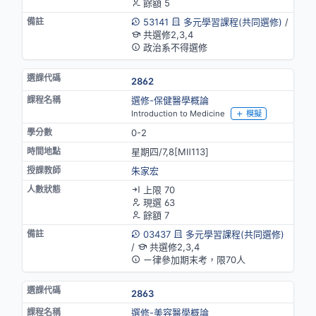
餘額 5
53141
多元學習課程(共同選修)
/
共選修2,3,4
政治系不得選修
2862
選修-保健醫學概論
Introduction to Medicine
模擬
0-2
星期四/7,8[MⅡ113]
朱家宏
上限 70
現選 63
餘額 7
03437
多元學習課程(共同選修)
/
共選修2,3,4
ㄧ律參加期末考，限70人
2863
選修-美容醫學概論