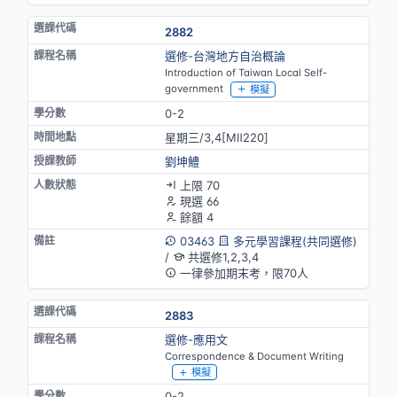
2882
選修-台灣地方自治概論
Introduction of Taiwan Local Self-
government
模擬
0-2
星期三/3,4[MⅡ220]
劉坤鱧
上限 70
現選 66
餘額 4
03463
多元學習課程(共同選修)
/
共選修1,2,3,4
一律參加期末考，限70人
2883
選修-應用文
Correspondence & Document Writing
模擬
0-2