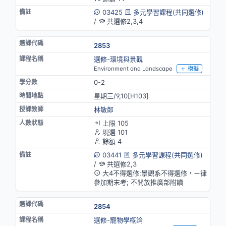
03425
多元學習課程(共同選修)
/
共選修2,3,4
2853
選修-環境與景觀
Environment and Landscape
模擬
0-2
星期三/9,10[H103]
林敏郎
上限 105
現選 101
餘額 4
03441
多元學習課程(共同選修)
/
共選修2,3
大4不得選修;景觀系不得選修，ㄧ律
參加期末考; 不開放推廣部附讀
2854
選修-寵物學概論