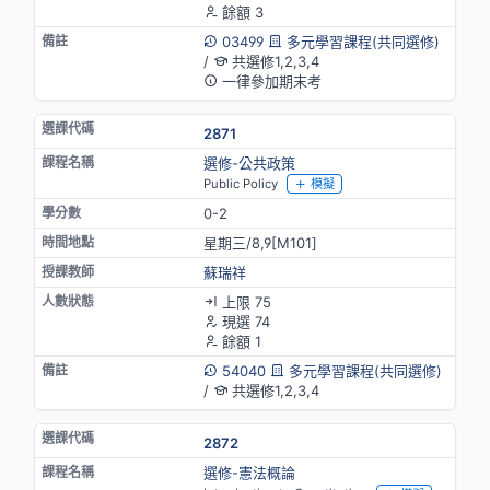
餘額 3
03499
多元學習課程(共同選修)
/
共選修1,2,3,4
一律參加期末考
2871
選修-公共政策
Public Policy
模擬
0-2
星期三/8,9[M101]
蘇瑞祥
上限 75
現選 74
餘額 1
54040
多元學習課程(共同選修)
/
共選修1,2,3,4
2872
選修-憲法概論