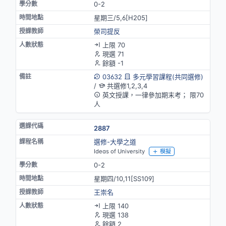
0-2
星期三/5,6[H205]
榮司提反
上限 70
現選 71
餘額 -1
03632
多元學習課程(共同選修)
/
共選修1,2,3,4
英文授課，一律參加期末考； 限70
人
2887
選修-大學之道
Ideas of University
模擬
0-2
星期四/10,11[SS109]
王崇名
上限 140
現選 138
餘額 2