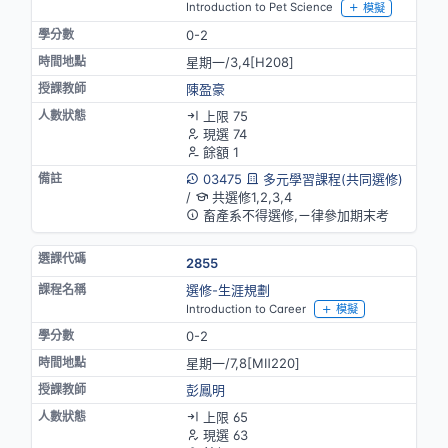
Introduction to Pet Science
模擬
0-2
星期一/3,4[H208]
陳盈豪
上限 75
現選 74
餘額 1
03475
多元學習課程(共同選修)
/
共選修1,2,3,4
畜產系不得選修,ㄧ律參加期末考
2855
選修-生涯規劃
Introduction to Career
模擬
0-2
星期一/7,8[MⅡ220]
彭鳳明
上限 65
現選 63