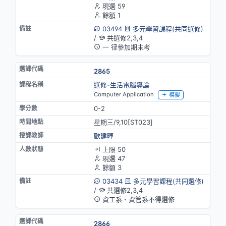
現選 59
餘額 1
03494
多元學習課程(共同選修)
/
共選修2,3,4
一 律參加期末考
2865
選修-生活電腦導論
Computer Application
模擬
0-2
星期三/9,10[ST023]
歐建暉
上限 50
現選 47
餘額 3
03434
多元學習課程(共同選修)
/
共選修2,3,4
資工系、資管系不得選修
2866