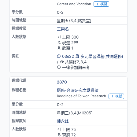
Career and Vocation
模擬
0-2
星期五/3,4[銘賢堂]
王崇名
上限 300
現選 299
餘額 1
03622
多元學習課程(共同選修)
/
共選修2,3,4
一律參加期末考
2870
選修-台灣研究文獻導讀
Readings of Taiwan Research
模擬
0-2
星期三/3,4[MⅡ205]
陳永峰
上限 75
現選 72