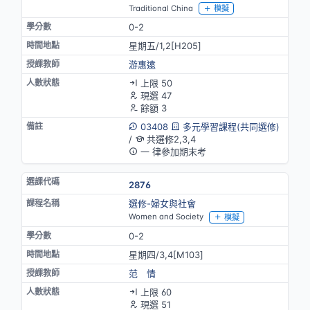
Traditional China
模擬
0-2
星期五/1,2[H205]
游惠遠
上限 50
現選 47
餘額 3
03408
多元學習課程(共同選修)
/
共選修2,3,4
一 律參加期末考
2876
選修-婦女與社會
Women and Society
模擬
0-2
星期四/3,4[M103]
范 情
上限 60
現選 51