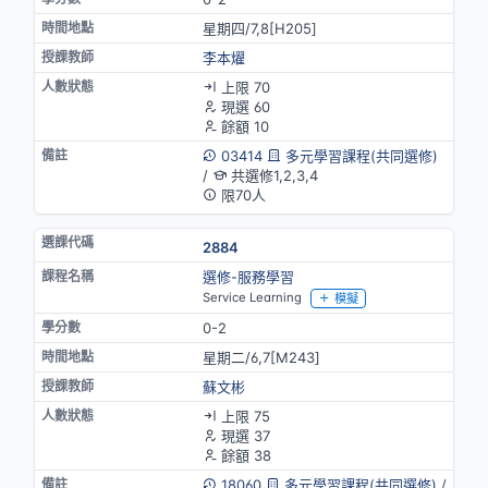
星期四/7,8[H205]
李本燿
上限 70
現選 60
餘額 10
03414
多元學習課程(共同選修)
/
共選修1,2,3,4
限70人
2884
選修-服務學習
Service Learning
模擬
0-2
星期二/6,7[M243]
蘇文彬
上限 75
現選 37
餘額 38
18060
多元學習課程(共同選修)
/