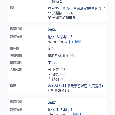
餘額 2
69125
多元學習課程(共同選修)
/
共選修1,2,3,4
ㄧ律參加期末考
2856
選修-人權與生活
Human Rights
模擬
0-2
星期四/3,4[H103]
王定村
上限 105
現選 106
餘額 -1
03451
多元學習課程(共同選修)
/
共選修2,3,4
2857
選修-生活與法律
Life and Law
模擬