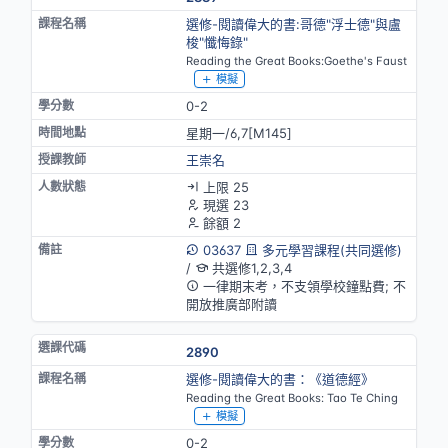
選修-閱讀偉大的書:哥德"浮士德"與盧
梭"懺悔錄"
Reading the Great Books:Goethe's Faust
模擬
0-2
星期一/6,7[M145]
王崇名
上限 25
現選 23
餘額 2
03637
多元學習課程(共同選修)
/
共選修1,2,3,4
一律期末考，不支領學校鐘點費; 不
開放推廣部附讀
2890
選修-閱讀偉大的書：《道德經》
Reading the Great Books: Tao Te Ching
模擬
0-2