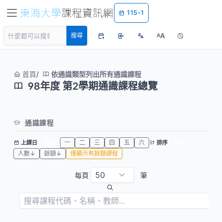
115-1
A
搜尋
A
首頁
依通識類型列出所有通識課程
98年度 第2學期通識課程總覽
通識課程
全部
一
二
三
四
五
六
代碼
上課日
排序
人數↓
餘額↓
僅顯示有餘額課程
每頁
筆