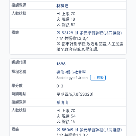
林祥隆
上限 70
現選 18
餘額 52
53128
多元學習課程(共同選修)
/
共選修1,2,3,4
都市計劃學程;政治系開設,人工加選
請至政治系辦理.學年課.
1696
選修-都市社會學
Sociology of Urban
模擬
0-3
星期四/6,7,8[SS323]
孫清山
上限 70
現選 54
餘額 16
55069
多元學習課程(共同選修)
/
共選修1,2,3,4