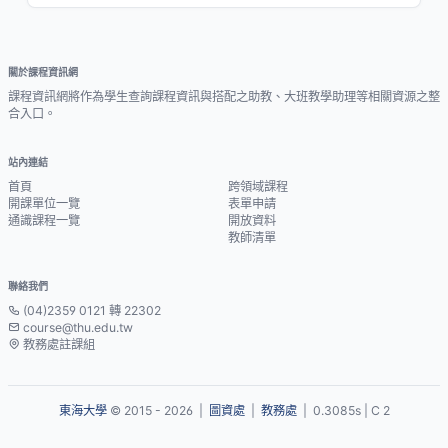
關於課程資訊網
課程資訊網將作為學生查詢課程資訊與搭配之助教、大班教學助理等相關資源之整
合入口。
站內連結
首頁
跨領域課程
開課單位一覽
表單申請
通識課程一覽
開放資料
教師清單
聯絡我們
(04)2359 0121 轉 22302
course@thu.edu.tw
教務處註課組
東海大學
© 2015 - 2026 |
圖資處
|
教務處
| 0.3085s | C 2