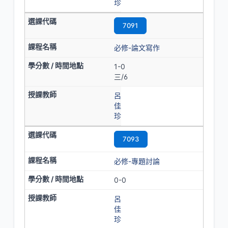
珍
7091
必修-論文寫作
1-0
三/6
呂
佳
珍
7093
必修-專題討論
0-0
呂
佳
珍