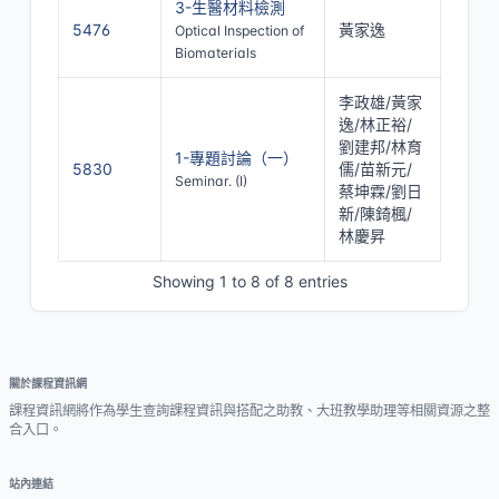
3-生醫材料檢測
5476
黃家逸
Optical Inspection of
Biomaterials
李政雄/黃家
逸/林正裕/
劉建邦/林育
1-專題討論（一）
5830
儒/苗新元/
Seminar. (I)
蔡坤霖/劉日
新/陳錡楓/
林慶昇
Showing 1 to 8 of 8 entries
關於課程資訊網
課程資訊網將作為學生查詢課程資訊與搭配之助教、大班教學助理等相關資源之整
合入口。
站內連結