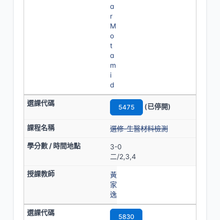
a
r
M
o
t
a
m
i
d
(已停開)
5475
選修-生醫材料檢測
3-0
二/2,3,4
黃
家
逸
5830