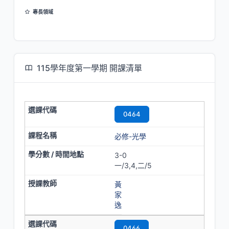
專長領域
液晶物理
液晶光電元件
超穎材料物理
兆赫波光學
115學年度第一學期 開課清單
0464
必修-光學
3-0
一/3,4,二/5
黃
家
逸
0466