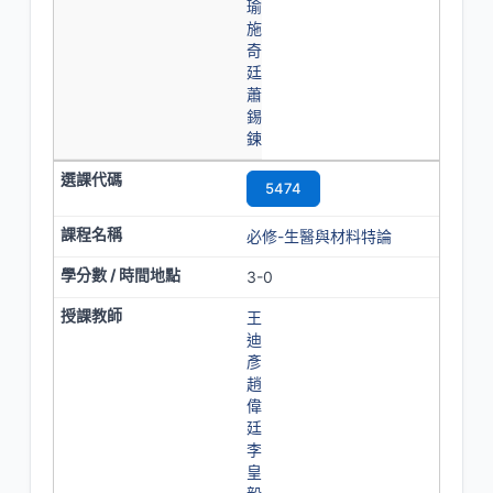
瑜
施
奇
廷
蕭
錫
鍊
5474
必修-生醫與材料特論
3-0
王
迪
彥
趙
偉
廷
李
皇