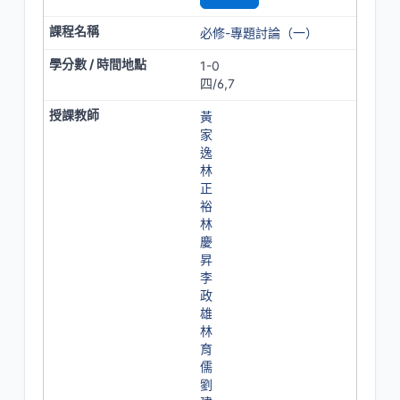
必修-專題討論（一）
1-0
四/6,7
黃
家
逸
林
正
裕
林
慶
昇
李
政
雄
林
育
儒
劉