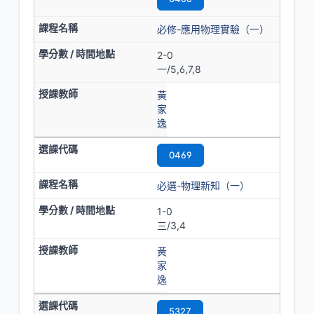
必修-應用物理實驗（一）
2-0
一/5,6,7,8
黃
家
逸
0469
必選-物理新知（一）
1-0
三/3,4
黃
家
逸
5327