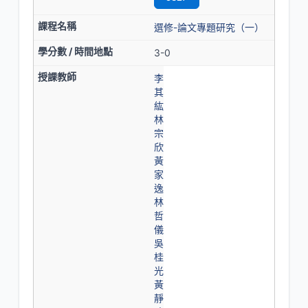
選修-論文專題研究（一）
3-0
李
其
紘
林
宗
欣
黃
家
逸
林
哲
儀
吳
桂
光
黃
靜