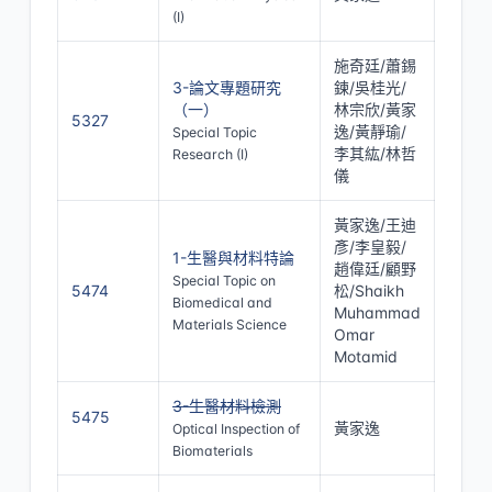
(I)
施奇廷/蕭錫
3-論文專題研究
鍊/吳桂光/
（一）
林宗欣/黃家
5327
逸/黃靜瑜/
Special Topic
李其紘/林哲
Research (I)
儀
黃家逸/王迪
彥/李皇毅/
1-生醫與材料特論
趙偉廷/顧野
Special Topic on
5474
松/Shaikh
Biomedical and
Muhammad
Materials Science
Omar
Motamid
3-生醫材料檢測
5475
黃家逸
Optical Inspection of
停開
Biomaterials