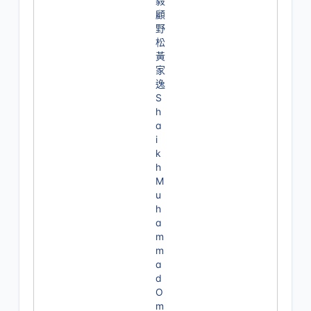
毅
顧
野
松
黃
家
逸
S
h
a
i
k
h
M
u
h
a
m
m
a
d
O
m