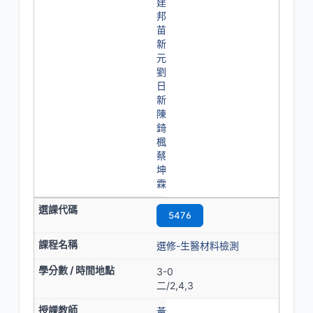
建
邦
苗
新
元
劉
日
新
陳
錡
楓
蔡
坤
霖
5476
選修-生醫材料檢測
3-0
二/2,4,3
黃