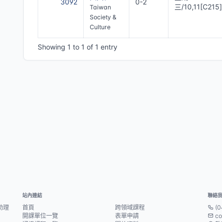
3092
0-2
三/10,11[C215]
Taiwan
Society &
Culture
Showing 1 to 1 of 1 entry
站內連結
聯絡
助理
首頁
跨領域課程
(0
開課單位一覽
表單申請
co