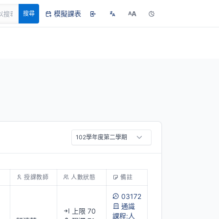
模擬課表
A
搜尋
A
授課教師
人數狀態
備註
03172
通識
上限 70
課程:人