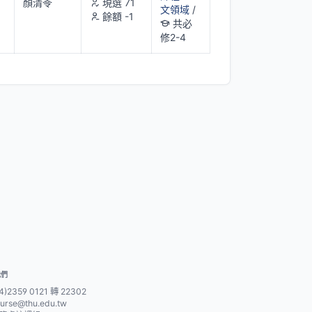
顏清苓
現選 71
文領域
/
餘額 -1
共必
修2-4
我們
4)2359 0121 轉 22302
urse@thu.edu.tw