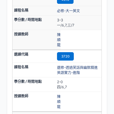
必修-大一英文
3-3
一/6,7,三/7
陳
順
龍
3720
選修-透過笑話與幽默精進
英語實力-進階
2-0
四/6,7
陳
順
龍