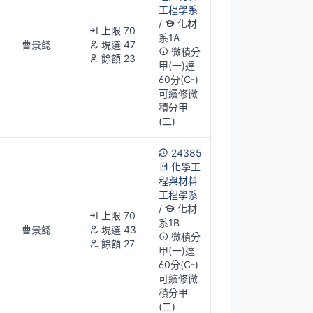
工程學系
/
化材
上限 70
系1A
曹景懿
現選 47
微積分
餘額 23
甲(一)達
60分(C-)
可續修微
積分甲
(二)
24385
化學工
程與材料
工程學系
/
化材
上限 70
系1B
曹景懿
現選 43
微積分
餘額 27
甲(一)達
60分(C-)
可續修微
積分甲
(二)