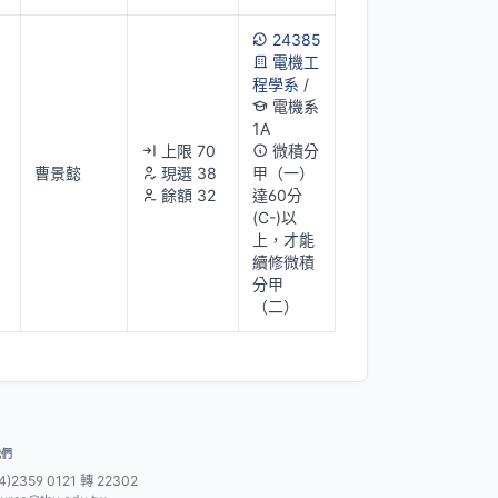
24385
電機工
程學系
/
電機系
1A
上限 70
微積分
曹景懿
現選 38
甲（一）
餘額 32
達60分
(C-)以
上，才能
續修微積
分甲
（二）
我們
4)2359 0121 轉 22302