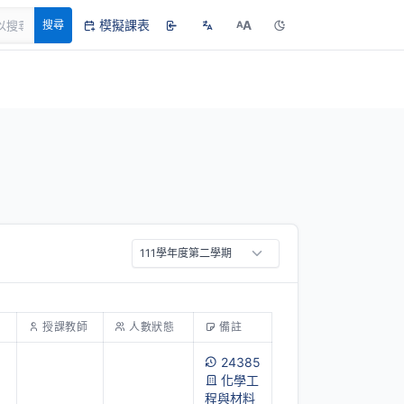
模擬課表
A
搜尋
A
授課教師
人數狀態
備註
24385
化學工
程與材料