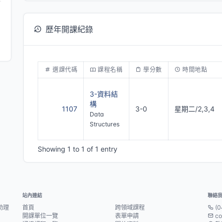
歷年開課紀錄
選課代碼
課程名稱
學分數
時間地點
3-資料結
構
1107
3-0
星期二/2,3,4
Data
Structures
Showing 1 to 1 of 1 entry
站內連結
聯絡
助理
首頁
跨領域課程
(0
開課單位一覽
表單申請
co