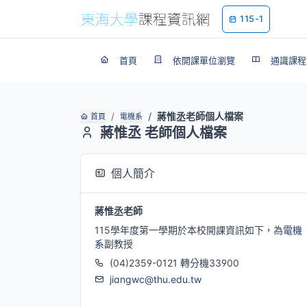
115-1
首頁
依開課單位瀏覽
通識課程
蔣惟丞老師個人檔案
首頁
電機系
蔣惟丞 老師個人檔案
個人簡介
蔣惟丞老師
115學年度第一學期於本校開課資訊如下，為
電機
系
副教授
(04)2359-0121 轉分機33900
jiangwc@thu.edu.tw