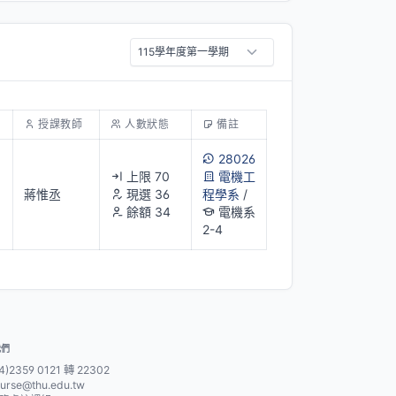
授課教師
人數狀態
備註
28026
上限 70
電機工
蔣惟丞
現選 36
程學系
/
餘額 34
電機系
2-4
我們
4)2359 0121 轉 22302
urse@thu.edu.tw