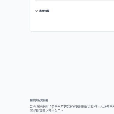
專長領域
機器學習
強化學習
智慧代理人系統
群體機器人系統
關於課程資訊網
課程資訊網將作為學生查詢課程資訊與搭配之助教、大班教學
等相關資源之整合入口。