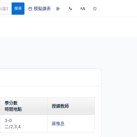
模擬課表
A
搜尋
A
學分數
授課教師
時間地點
3-0
蔣惟丞
二/2,3,4