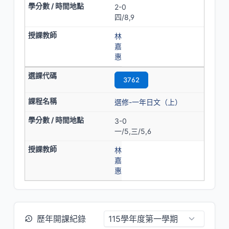
2-0
四/8,9
林
嘉
惠
3762
選修-一年日文（上）
3-0
一/5,三/5,6
林
嘉
惠
歷年開課紀錄