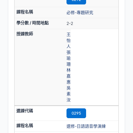
必修-專題研究
2-2
王
怡
人
張
瑜
珊
林
嘉
惠
吳
素
汝
0295
選修-日語語音學演練