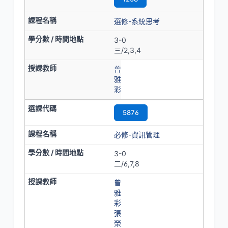
選修-系統思考
3-0
三/2,3,4
曾
雅
彩
5876
必修-資訊管理
3-0
二/6,7,8
曾
雅
彩
張
榮