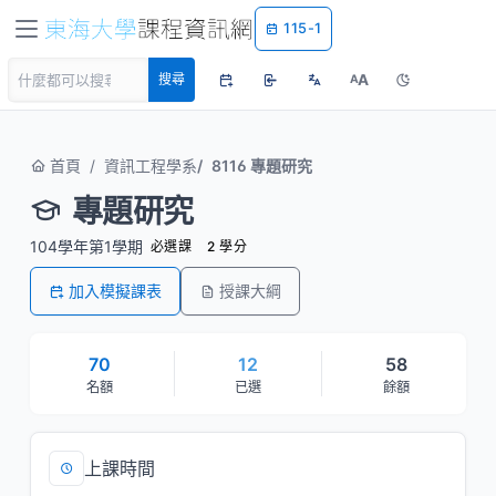
115-1
A
搜尋
A
首頁
資訊工程學系
8116 專題研究
專題研究
104學年第1學期
必選課
2 學分
加入模擬課表
授課大綱
70
12
58
名額
已選
餘額
上課時間