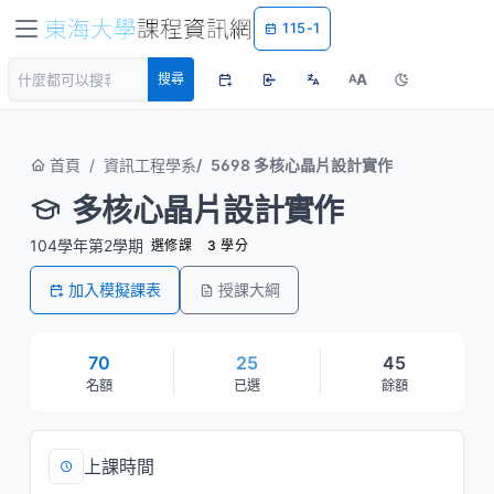
115-1
A
搜尋
A
首頁
資訊工程學系
5698 多核心晶片設計實作
多核心晶片設計實作
104學年第2學期
選修課
3 學分
加入模擬課表
授課大綱
70
25
45
名額
已選
餘額
上課時間