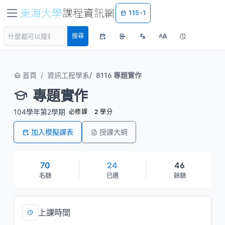
115-1
A
搜尋
A
首頁
資訊工程學系
8116 專題實作
專題實作
104學年第2學期
必修課
2 學分
加入模擬課表
授課大綱
70
24
46
名額
已選
餘額
上課時間