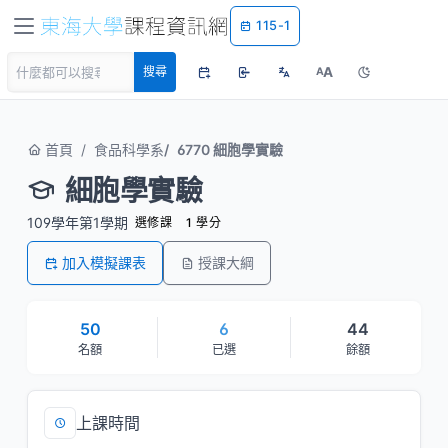
115-1
A
搜尋
A
首頁
食品科學系
6770 細胞學實驗
細胞學實驗
109學年第1學期
選修課
1 學分
加入模擬課表
授課大綱
50
6
44
名額
已選
餘額
上課時間