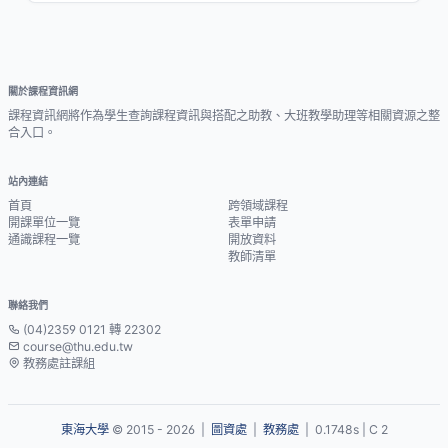
關於課程資訊網
課程資訊網將作為學生查詢課程資訊與搭配之助教、大班教學助理等相關資源之整
合入口。
站內連結
首頁
跨領域課程
開課單位一覽
表單申請
通識課程一覽
開放資料
教師清單
聯絡我們
(04)2359 0121 轉 22302
course@thu.edu.tw
教務處註課組
東海大學
© 2015 - 2026 |
圖資處
|
教務處
| 0.1748s | C 2