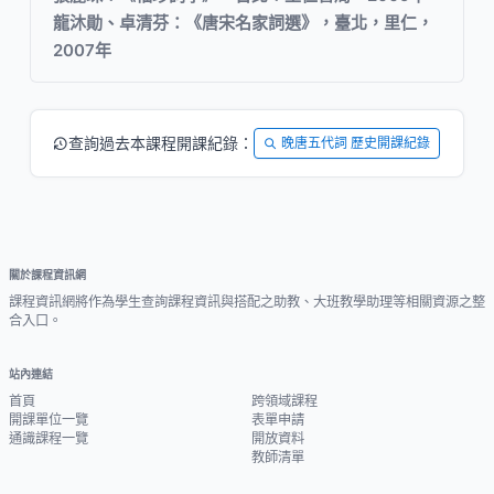
龍沐勛、卓清芬：《唐宋名家詞選》，臺北，里仁，
2007年
查詢過去本課程開課紀錄：
晚唐五代詞 歷史開課紀錄
關於課程資訊網
課程資訊網將作為學生查詢課程資訊與搭配之助教、大班教學助理等相關資源之整
合入口。
站內連結
首頁
跨領域課程
開課單位一覽
表單申請
通識課程一覽
開放資料
教師清單