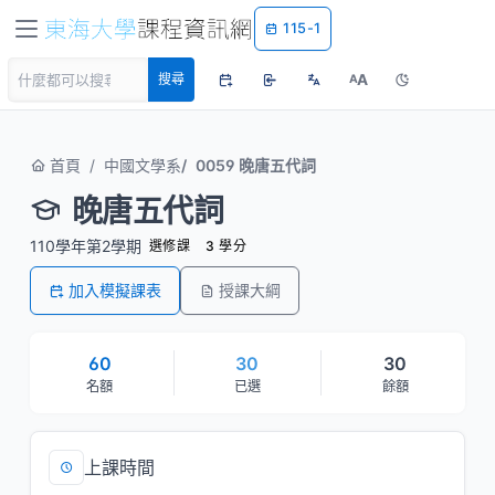
115-1
A
搜尋
A
首頁
中國文學系
0059 晚唐五代詞
晚唐五代詞
110學年第2學期
選修課
3 學分
加入模擬課表
授課大綱
60
30
30
名額
已選
餘額
上課時間