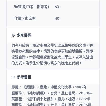
筆試(期中考、期末考)
60
作業、出席率
40
教育目標
詞有別於詩，屬於中國文學史上風格特殊的文體，透
過曼妙宛轉的曲律，情意的表達更加細膩曲折、意境
深遠幽渺。本課程選課對象為大二學生，以深入淺出
的方式，為學生介紹情味寯永的晚唐五代詞。
參考書目
鄭騫：《詞選》，臺北，中國文化大學，1982年
張麗珠：《袖珍詞選》，台北：里仁書局，2003年
葉嘉瑩：《唐宋詞十七講》，臺北，桂冠，1992年
張麗珠：《袖珍詞學》，台北：里仁書局，2006年