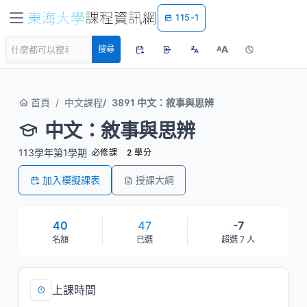
115-1
A
搜尋
A
首頁
中文課程
3891 中文：敘事與思辨
中文：敘事與思辨
113學年第1學期
必修課
2 學分
加入模擬課表
授課大綱
40
47
-7
名額
已選
超選 7 人
上課時間