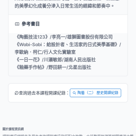
的美學幻化成養分滲入日常生活的經緯和節奏中。
參考書目
《陶藝技法123》/李亮一/雄獅圖書股份有限公司
《Wabi-Sabi：給設計者、生活家的日式美學基礎》/
李歐納．柯仁/行人文化實驗室
《一日一花》/川瀨敏郎/湖南人民出版社
《釉藥手作帖》/野田耕一/北星出版社
查詢過去本課程開課紀錄：
陶藝（二） 歷史開課紀錄
關於課程資訊網