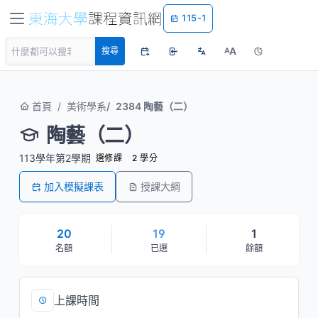
115-1
A
搜尋
A
首頁
美術學系
2384 陶藝（二）
陶藝（二）
113學年第2學期
選修課
2 學分
加入模擬課表
授課大綱
20
19
1
名額
已選
餘額
上課時間