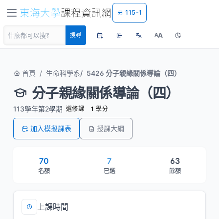
115-1
A
搜尋
A
首頁
生命科學系
5426 分子親緣關係導論（四）
分子親緣關係導論（四）
113學年第2學期
選修課
1 學分
加入模擬課表
授課大綱
70
7
63
名額
已選
餘額
上課時間