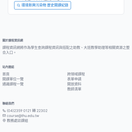
環境新興污染物 歷史開課紀錄
關於課程資訊網
課程資訊網將作為學生查詢課程資訊與搭配之助教、大班教學助理等相關資源之整
合入口。
站內連結
首頁
跨領域課程
開課單位一覽
表單申請
通識課程一覽
開放資料
教師清單
聯絡我們
(04)2359 0121 轉 22302
course@thu.edu.tw
教務處註課組