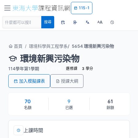
115-1
A
搜尋
A
首頁
環境科學與工程學系
5654 環境新興污染物
環境新興污染物
114學年第1學期
英語授課
選修課
3 學分
加入模擬課表
授課大綱
70
9
61
名額
已選
餘額
上課時間