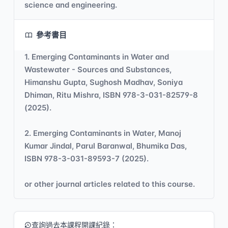
science and engineering.
參考書目
1. Emerging Contaminants in Water and
Wastewater - Sources and Substances,
Himanshu Gupta, Sughosh Madhav, Soniya
Dhiman, Ritu Mishra, ISBN 978-3-031-82579-8
(2025).
2. Emerging Contaminants in Water, Manoj
Kumar Jindal, Parul Baranwal, Bhumika Das,
ISBN 978-3-031-89593-7 (2025).
or other journal articles related to this course.
查詢過去本課程開課紀錄：