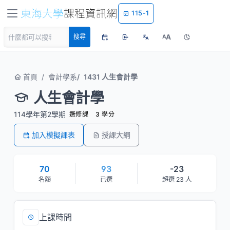
115-1
A
搜尋
A
首頁
會計學系
1431 人生會計學
人生會計學
114學年第2學期
選修課
3 學分
加入模擬課表
授課大綱
70
93
-23
名額
已選
超選 23 人
上課時間