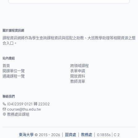
關於課程資訊網
課程資訊網將作為學生查詢課程資訊與搭配之助教、大班教學助理等相關資源之整
合入口。
站內連結
首頁
跨領域課程
開課單位一覽
表單申請
通識課程一覽
開放資料
教師清單
聯絡我們
(04)2359 0121 轉 22302
course@thu.edu.tw
教務處註課組
東海大學
© 2015 - 2026 |
圖資處
|
教務處
| 0.1855s | C 2