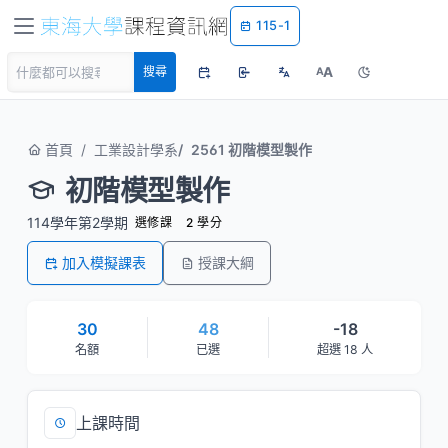
115-1
A
搜尋
A
首頁
工業設計學系
2561 初階模型製作
初階模型製作
114學年第2學期
選修課
2 學分
加入模擬課表
授課大綱
30
48
-18
名額
已選
超選 18 人
上課時間