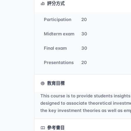
評分方式
Participation
20
Midterm exam
30
Final exam
30
Presentations
20
教育目標
This course is to provide students insight
designed to associate theoretical investm
the key investment theories as well as empi
參考書目