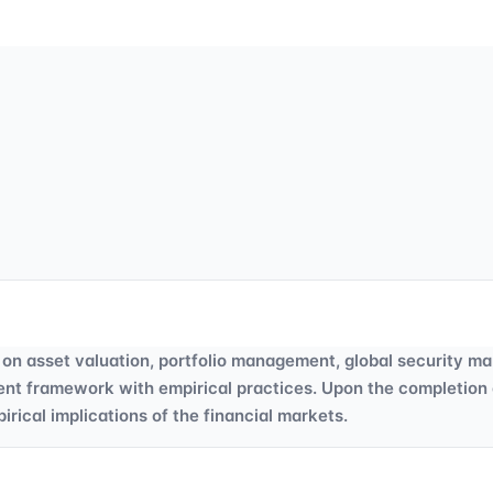
s on asset valuation, portfolio management, global security mar
ent framework with empirical practices. Upon the completion 
rical implications of the financial markets.