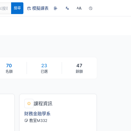
模擬課表
A
搜尋
A
70
23
47
名額
已選
餘額
課程資訊
財務金融學系
教室M332