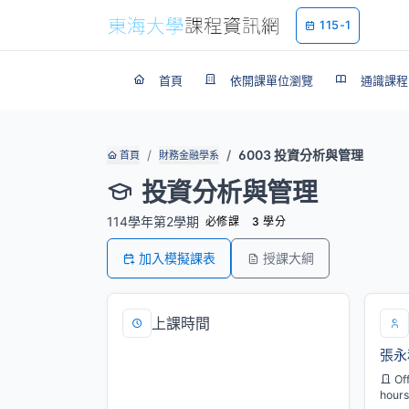
115-1
首頁
依開課單位瀏覽
通識課程
6003 投資分析與管理
首頁
財務金融學系
投資分析與管理
114學年第2學期
必修課
3 學分
加入模擬課表
授課大綱
上課時間
張永
二/2,3,4[M332]
Of
hours