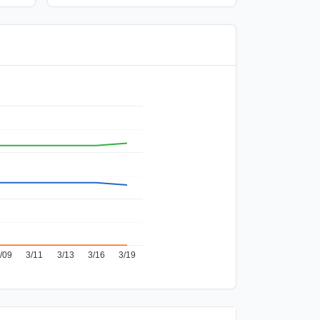
/09
3/11
3/13
3/16
3/19