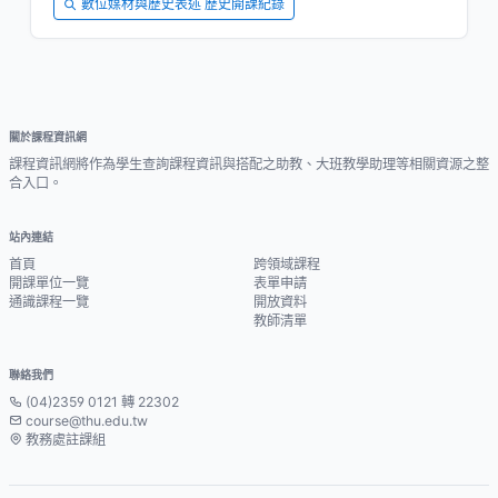
數位媒材與歷史表述 歷史開課紀錄
關於課程資訊網
課程資訊網將作為學生查詢課程資訊與搭配之助教、大班教學助理等相關資源之整
合入口。
站內連結
首頁
跨領域課程
開課單位一覽
表單申請
通識課程一覽
開放資料
教師清單
聯絡我們
(04)2359 0121 轉 22302
course@thu.edu.tw
教務處註課組