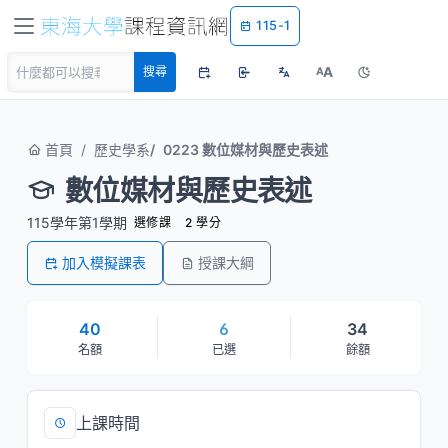
115-1
A
搜尋
A
首頁
歷史學系
0223 數位媒材與歷史表述
數位媒材與歷史表述
115學年第1學期
選修課
2 學分
加入模擬課表
授課大綱
40
6
34
名額
已選
餘額
上課時間