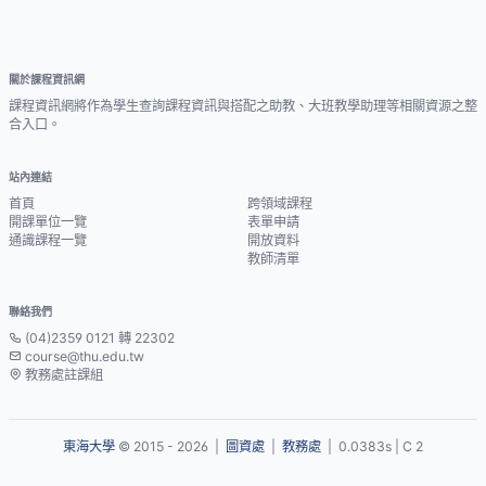
關於課程資訊網
課程資訊網將作為學生查詢課程資訊與搭配之助教、大班教學助理等相關資源之整
合入口。
站內連結
首頁
跨領域課程
開課單位一覽
表單申請
通識課程一覽
開放資料
教師清單
聯絡我們
(04)2359 0121 轉 22302
course@thu.edu.tw
教務處註課組
東海大學
© 2015 - 2026 |
圖資處
|
教務處
| 0.0383s | C 2