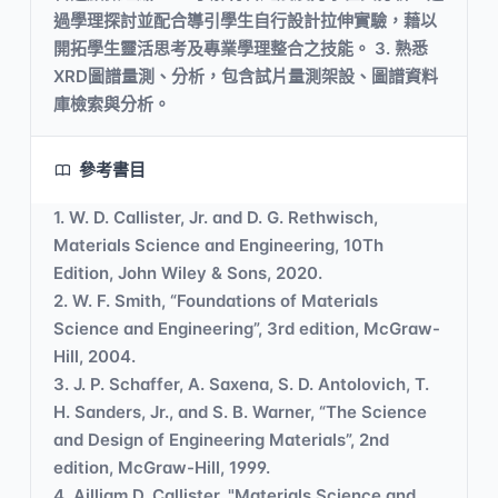
過學理探討並配合導引學生自行設計拉伸實驗，藉以
開拓學生靈活思考及專業學理整合之技能。 3. 熟悉
XRD圖譜量測、分析，包含試片量測架設、圖譜資料
庫檢索與分析。
參考書目
1. W. D. Callister, Jr. and D. G. Rethwisch,
Materials Science and Engineering, 10Th
Edition, John Wiley & Sons, 2020.
2. W. F. Smith, “Foundations of Materials
Science and Engineering”, 3rd edition, McGraw-
Hill, 2004.
3. J. P. Schaffer, A. Saxena, S. D. Antolovich, T.
H. Sanders, Jr., and S. B. Warner, “The Science
and Design of Engineering Materials”, 2nd
edition, McGraw-Hill, 1999.
4. Ailliam D. Callister, "Materials Science and