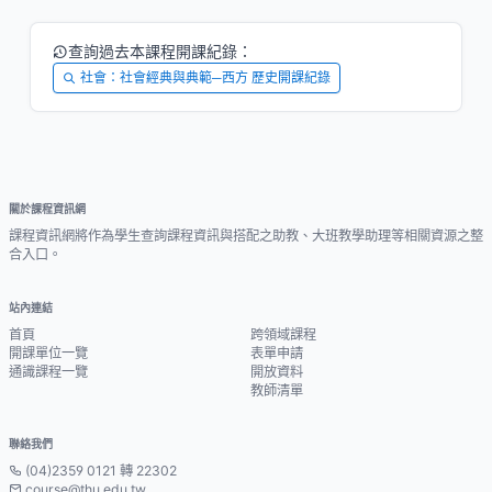
查詢過去本課程開課紀錄：
社會：社會經典與典範─西方 歷史開課紀錄
關於課程資訊網
課程資訊網將作為學生查詢課程資訊與搭配之助教、大班教學助理等相關資源之整
合入口。
站內連結
首頁
跨領域課程
開課單位一覽
表單申請
通識課程一覽
開放資料
教師清單
聯絡我們
(04)2359 0121 轉 22302
course@thu.edu.tw