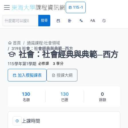
115-1
A
搜尋
A
首頁
通識課程:社會領域
3198 社會：社會經典與典範─西方
社會：社會經典與典範─西方
115學年第1學期
必修課
3 學分
加入模擬課表
授課大綱
130
130
0
名額
已選
餘額
上課時間