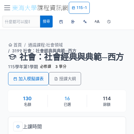
115-1
A
搜尋
A
首頁
通識課程:社會領域
3199 社會：社會經典與典範─西方
社會：社會經典與典範─西方
115學年第1學期
必修課
3 學分
加入模擬課表
授課大綱
130
16
114
名額
已選
餘額
上課時間