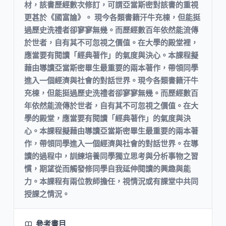
材，該書歷經數次修訂，可謂亞當斯密對該書的重視
更甚於《國富論》。 現今各類書籍汗牛充棟，但能挺
過歷史洗禮者卻寥寥無幾。而歷經數百年依然能流傳
於世者，自有其不可忽視之價值。在大學的殿堂裡，
應當要有閱讀「經典著作」的氣度與決心。本課程擬
藉由導讀亞當斯密畢生最重要的兩本著作，帶領同學
進入一個經濟與社會的對話世界。現今各類書籍汗牛
充棟，但能挺過歷史洗禮者卻寥寥無幾。而歷經數百
年依然能流傳於世者，自有其不可忽視之價值。在大
學的殿堂，應當要有閱讀「經典著作」的氣度與決
心。本課程擬藉由導讀亞當斯密畢生最重要的兩本著
作，帶領同學進入一個經濟與社會的對話世界。在導
讀的過程中，訓練培養同學獨立思考與分析事物之習
慣，期望從而觸發修同學自我延伸閱讀的興趣與能
力。本課程有兩位教師擔任，視情況或有課堂中共同
授課之情況。
參考書目