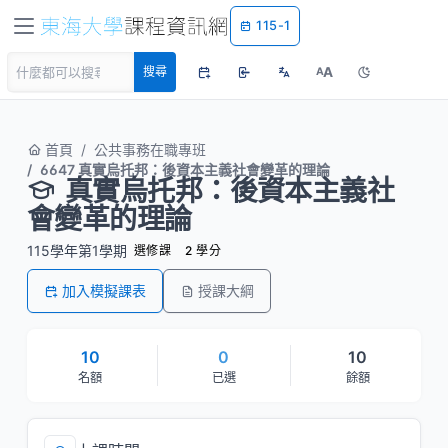
115-1
A
搜尋
A
首頁
公共事務在職專班
6647 真實烏托邦：後資本主義社會變革的理論
真實烏托邦：後資本主義社
會變革的理論
115學年第1學期
選修課
2 學分
加入模擬課表
授課大綱
10
0
10
名額
已選
餘額