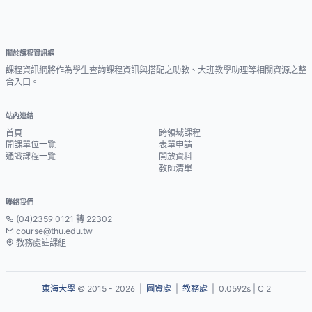
關於課程資訊網
課程資訊網將作為學生查詢課程資訊與搭配之助教、大班教學助理等相關資源之整
合入口。
站內連結
首頁
跨領域課程
開課單位一覽
表單申請
通識課程一覽
開放資料
教師清單
聯絡我們
(04)2359 0121 轉 22302
course@thu.edu.tw
教務處註課組
東海大學
© 2015 - 2026 |
圖資處
|
教務處
| 0.0592s | C 2