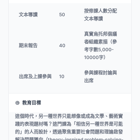
按修課人數分配
文本導讀
50
文本導讀
真實烏托邦倡議
者∕組織素描（參
期末報告
40
考字數5,000-
10000字）
參與課程討論與
出席及上課參與
10
出席
教育目標
這個時代，另一種世界只能想像或成為文學、藝術實
踐的表現題材嗎？這門課為「相信另一種世界是可能
的」的人而設計，透過聚焦重要社會問題和理論啟發
解決問題導向（theory-inspired problem-solving-