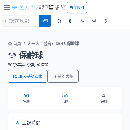
115-1
A
搜尋
A
首頁
大一大二體育
3546 保齡球
保齡球
90學年第1學期
必修課
加入模擬課表
授課大綱
60
56
4
名額
已選
餘額
上課時間