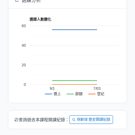
選課分析
選課人數變化
60
40
20
0
9/1
7/03
餘額
登記
選上
查詢過去本課程開課紀錄：
保齡球 歷史開課紀錄