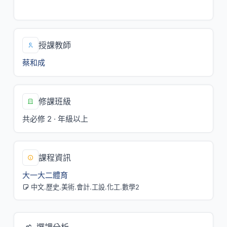
三/5,6[巨龍球館]
授課教師
蔡和成
修課班級
共必修 2 · 年級以上
課程資訊
大一大二體育
中文.歷史.美術.會計.工設.化工.數學2