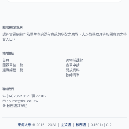
關於課程資訊網
課程資訊網將作為學生查詢課程資訊與搭配之助教、大班教學助理等相關資源之整
合入口。
站內連結
首頁
跨領域課程
開課單位一覽
表單申請
通識課程一覽
開放資料
教師清單
聯絡我們
(04)2359 0121 轉 22302
course@thu.edu.tw
教務處註課組
東海大學
© 2015 - 2026 |
圖資處
|
教務處
| 0.1501s | C 2