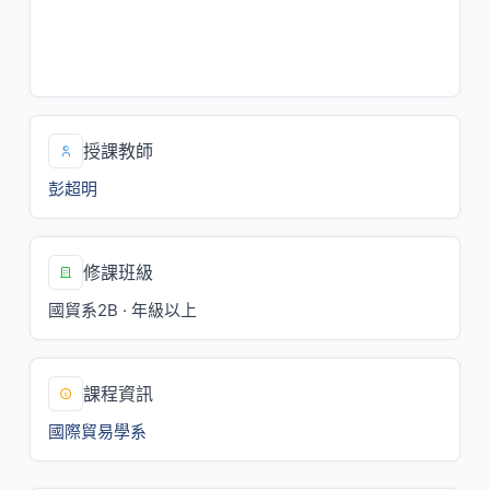
一/3,4[C108]
四/2[C109]
一/8[CⅡ106]
授課教師
彭超明
修課班級
國貿系2B · 年級以上
課程資訊
國際貿易學系