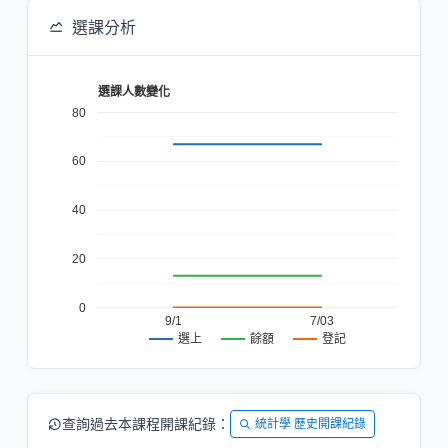
選課分析
選課人數變化
80
60
40
20
0
9/1
7/03
餘額
登記
選上
查詢過去本課程開課紀錄：
統計學 歷史開課紀錄