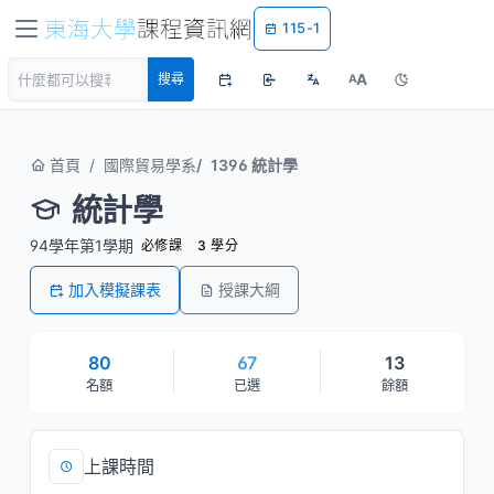
115-1
A
搜尋
A
首頁
國際貿易學系
1396 統計學
統計學
94學年第1學期
必修課
3 學分
加入模擬課表
授課大綱
80
67
13
名額
已選
餘額
上課時間