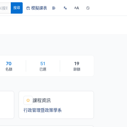
模擬課表
A
搜尋
A
70
51
19
名額
已選
餘額
課程資訊
行政管理暨政策學系