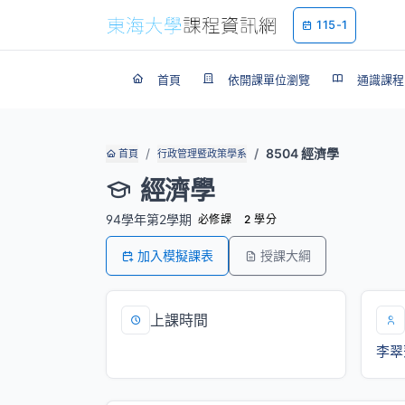
115-1
首頁
依開課單位瀏覽
通識課程
8504 經濟學
首頁
行政管理暨政策學系
經濟學
94學年第2學期
必修課
2 學分
加入模擬課表
授課大綱
上課時間
李翠
一/12,13[SS109]