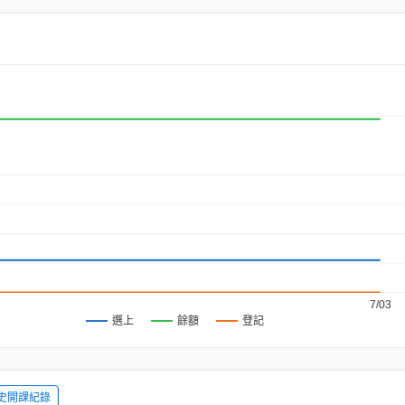
7/03
餘額
登記
選上
史開課紀錄