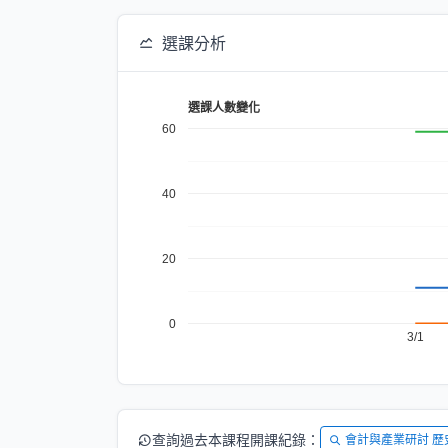
選課分析
選課人數變化
60
40
20
0
3/1
查詢過去本課程開課紀錄：
會計與產業研討 歷