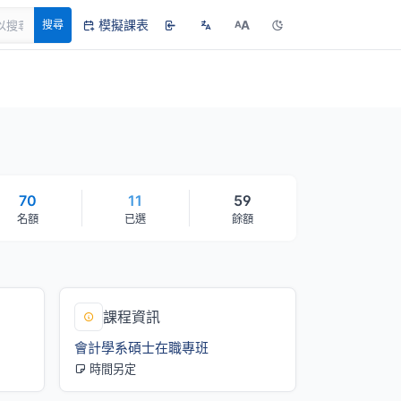
模擬課表
A
搜尋
A
70
11
59
名額
已選
餘額
課程資訊
會計學系碩士在職專班
時間另定