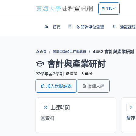
115-1
首頁
依開課單位瀏覽
通識課程
4453 會計與產業研討
首頁
會計學系碩士在職專班
會計與產業研討
97學年第2學期
選修課
3 學分
加入模擬課表
授課大綱
上課時間
詹茂
無資料