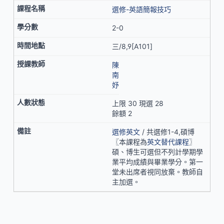
選修-英語簡報技巧
2-0
三/8,9[A101]
陳
南
妤
上限 30 現選 28
餘額 2
選修英文
/ 共選修1-4,碩博
〖本課程為
英文替代課程
〗
碩、博生可選但不列計學期學
業平均成績與畢業學分。第一
堂未出席者視同放棄。教師自
主加選。