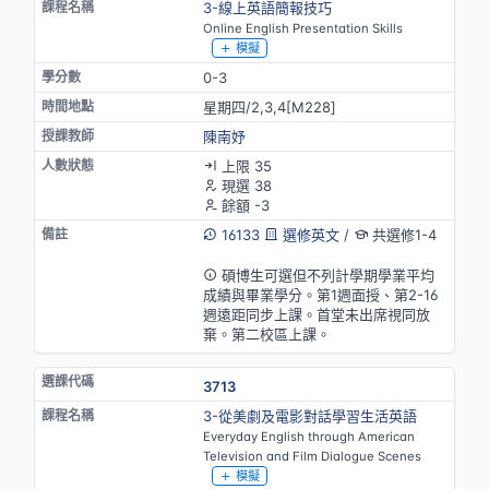
3-線上英語簡報技巧
Online English Presentation Skills
模擬
0-3
星期四/2,3,4[M228]
陳南妤
上限 35
現選 38
餘額 -3
16133
選修英文
/
共選修1-4
英語授課
碩博生可選但不列計學期學業平均
成績與畢業學分。第1週面授、第2-16
週遠距同步上課。首堂未出席視同放
棄。第二校區上課。
3713
3-從美劇及電影對話學習生活英語
Everyday English through American
Television and Film Dialogue Scenes
模擬