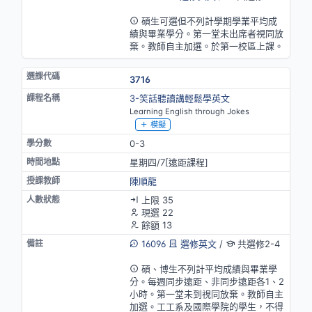
英語授課
碩生可選但不列計學期學業平均成
績與畢業學分。第一堂未出席者視同放
棄。教師自主加選。於第一校區上課。
3716
3-笑話聽讀講輕鬆學英文
Learning English through Jokes
模擬
0-3
星期四/7[遠距課程]
陳順龍
上限 35
現選 22
餘額 13
16096
選修英文
/
共選修2-4
英語授課
碩、博生不列計平均成績與畢業學
分。每週同步遠距、非同步遠距各1、2
小時。第一堂未到視同放棄。教師自主
加選。工工系及國際學院的學生，不得