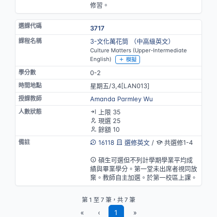
修習。
3717
3-文化萬花筒 （中高級英文）
Culture Matters (Upper-Intermediate
English)
模擬
0-2
星期五/3,4[LAN013]
Amanda Parmley Wu
上限 35
現選 25
餘額 10
16118
選修英文
/
共選修1-4
英語授課
碩生可選但不列計學期學業平均成
績與畢業學分。第一堂未出席者視同放
棄。教師自主加選。於第一校區上課。
第 1 至 7 筆，共 7 筆
«
‹
1
»