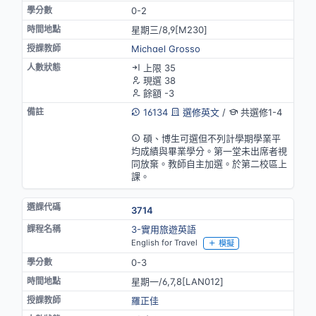
0-2
星期三/8,9[M230]
Michael Grosso
上限 35
現選 38
餘額 -3
16134
選修英文
/
共選修1-4
英語授課
碩、博生可選但不列計學期學業平
均成績與畢業學分。第一堂未出席者視
同放棄。教師自主加選。於第二校區上
課。
3714
3-實用旅遊英語
English for Travel
模擬
0-3
星期一/6,7,8[LAN012]
羅正佳