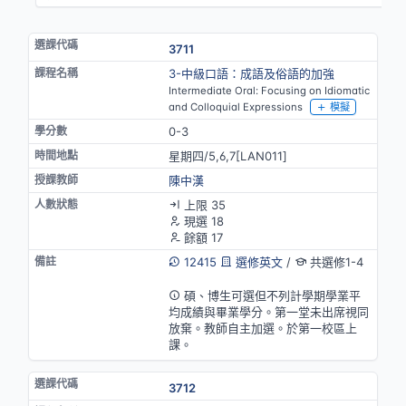
3711
3-中級口語：成語及俗語的加強
Intermediate Oral: Focusing on Idiomatic
and Colloquial Expressions
模擬
0-3
星期四/5,6,7[LAN011]
陳中漢
上限 35
現選 18
餘額 17
12415
選修英文
/
共選修1-4
英語授課
碩、博生可選但不列計學期學業平
均成績與畢業學分。第一堂未出席視同
放棄。教師自主加選。於第一校區上
課。
3712