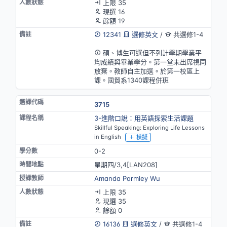
上限 35
現選 16
餘額 19
12341
選修英文
/
共選修1-4
英語授課
碩、博生可選但不列計學期學業平
均成績與畢業學分。第一堂未出席視同
放棄。教師自主加選。於第一校區上
課。國貿系1340課程併班
3715
3-進階口說：用英語探索生活課題
Skillful Speaking: Exploring Life Lessons
in English
模擬
0-2
星期四/3,4[LAN208]
Amanda Parmley Wu
上限 35
現選 35
餘額 0
16136
選修英文
/
共選修1-4