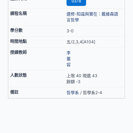
0378
選修-知識與實在：戴維森語
言哲學
3-0
五/2,3,4[A104]
李
蕙
容
上限 40 現選 43
餘額 -3
哲學系
/ 哲學系2-4