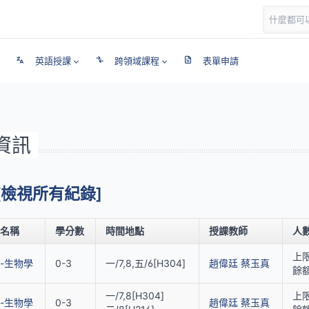
英語授課
跨領域課程
表單申請
課資訊
[檢視所有紀錄]
名稱
學分數
時間地點
授課教師
人
上限
-生物學
0-3
一/7,8,五/6[H304]
趙偉廷
蔡玉真
餘額
一/7,8[H304]
上限
-生物學
0-3
趙偉廷
蔡玉真