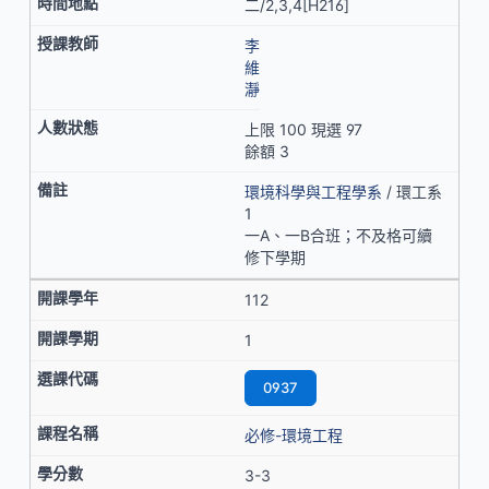
二/2,3,4[H216]
李
維
瀞
上限 100 現選 97
餘額 3
環境科學與工程學系
/ 環工系
1
一A、一B合班；不及格可續
修下學期
112
1
0937
必修-環境工程
3-3