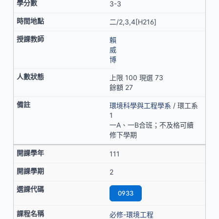
3-3
二/2,3,4[H216]
賴
威
博
上限 100 現選 73
餘額 27
環境科學與工程學系
/ 環工系
1
一A、一B合班；不及格可續
修下學期
111
2
0933
必修-環境工程