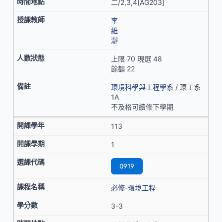
二/2,3,4[AG203]
李
維
瀞
上限 70 現選 48
餘額 22
環境科學與工程學系
/ 環工系
1A
不及格可續修下學期
113
1
0919
必修-環境工程
3-3