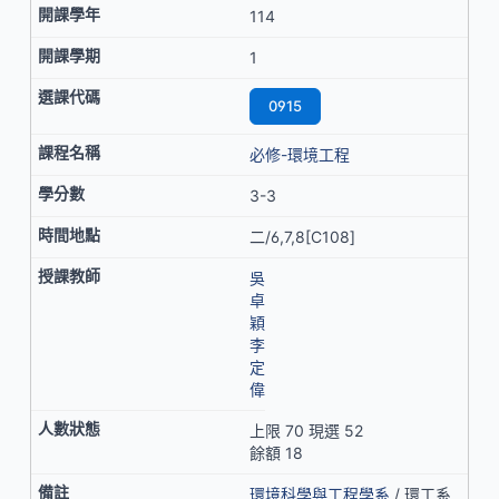
114
1
0915
必修-環境工程
3-3
二/6,7,8[C108]
吳
卓
穎
李
定
偉
上限 70 現選 52
餘額 18
環境科學與工程學系
/ 環工系