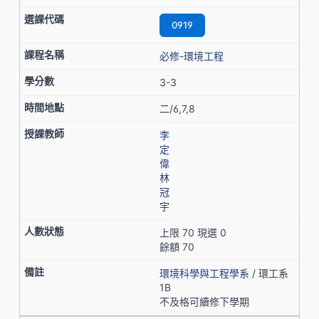
0919
必修-環境工程
3-3
二/6,7,8
李
定
偉
林
冠
宇
上限 70 現選 0
餘額 70
環境科學與工程學系
/ 環工系
1B
不及格可續修下學期