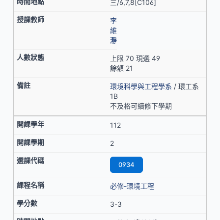
三/6,7,8[C106]
李
維
瀞
上限 70 現選 49
餘額 21
環境科學與工程學系
/ 環工系
1B
不及格可續修下學期
112
2
0934
必修-環境工程
3-3