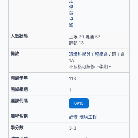
定
偉
吳
卓
穎
上限 70 現選 57
餘額 13
環境科學與工程學系
/ 環工系
1A
不及格可續修下學期。
113
1
0915
必修-環境工程
3-3