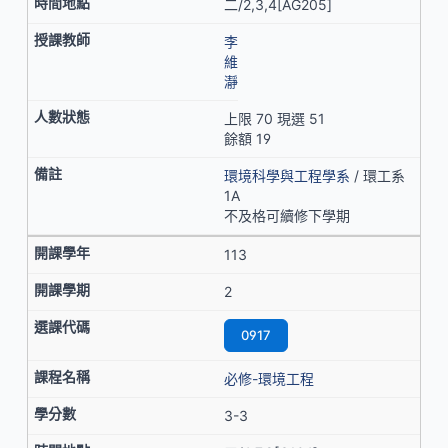
二/2,3,4[AG205]
李
維
瀞
上限 70 現選 51
餘額 19
環境科學與工程學系
/ 環工系
1A
不及格可續修下學期
113
2
0917
必修-環境工程
3-3