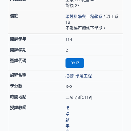
餘額 27
環境科學與工程學系
/ 環工系
1B
不及格可續修下學期。
114
2
0917
必修-環境工程
3-3
二/6,7,8[C119]
吳
卓
穎
李