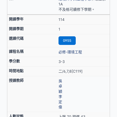
1A
不及格可續修下學期。
114
1
0955
必修-環境工程
3-3
二/6,7,8[C119]
吳
卓
穎
李
定
偉
上限 70 現選 43