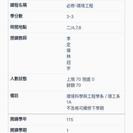
必修-環境工程
3-3
二/6,7,8
李
定
偉
林
冠
宇
上限 70 現選 0
餘額 70
環境科學與工程學系
/ 環工系
1A
不及格可續修下學期
115
1