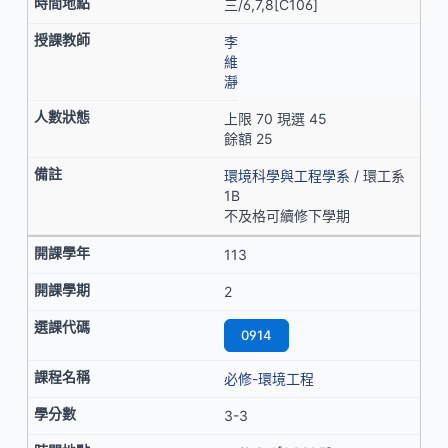
三/6,7,8[C106]
李
維
瀞
上限 70 現選 45
餘額 25
環境科學與工程學系
/ 環工系
1B
不及格可續修下學期
113
2
0914
必修-環境工程
3-3