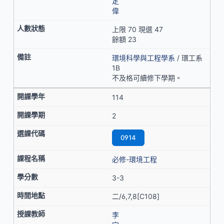
定
偉
上限 70 現選 47
餘額 23
環境科學與工程學系
/ 環工系
1B
不及格可續修下學期。
114
2
0914
必修-環境工程
3-3
二/6,7,8[C108]
李