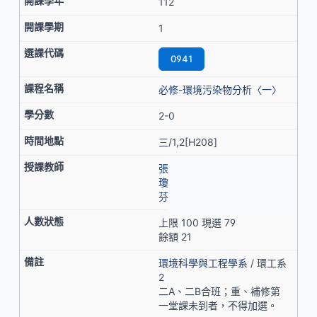
112
1
0941
必修-環境污染物分析〈一〉
2-0
三/1,2[H208]
張
瓊
芬
上限 100 現選 79
餘額 21
環境科學與工程學系
/ 環工系
2
二A、二B合班；重、補修第
一堂課未到者，不得加選。