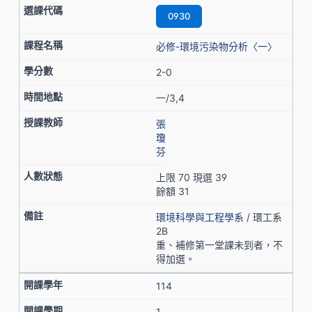
0930
必修-環境污染物分析〈一〉
2-0
一/3,4
張
瓊
芬
上限 70 現選 39
餘額 31
環境科學與工程學系
/ 環工系
2B
重、補修第一堂課未到者，不
得加選。
114
1