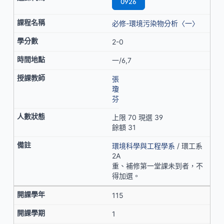
0926
必修-環境污染物分析〈一〉
2-0
一/6,7
張
瓊
芬
上限 70 現選 39
餘額 31
環境科學與工程學系
/ 環工系
2A
重、補修第一堂課未到者，不
得加選。
115
1