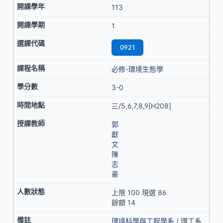
113
1
0921
必修-環境生態學
3-0
三/5,6,7,8,9[H208]
郭
獻
文
陳
志
豪
上限 100 現選 86
餘額 14
環境科學與工程學系
/ 環工系