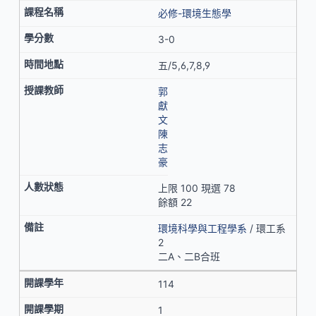
必修-環境生態學
3-0
五/5,6,7,8,9
郭
獻
文
陳
志
豪
上限 100 現選 78
餘額 22
環境科學與工程學系
/ 環工系
2
二A、二B合班
114
1