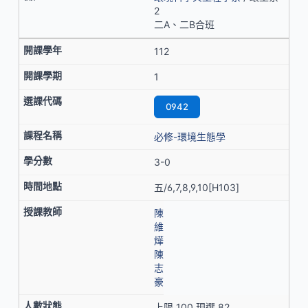
2
二A、二B合班
112
1
0942
必修-環境生態學
3-0
五/6,7,8,9,10[H103]
陳
維
燁
陳
志
豪
上限 100 現選 82