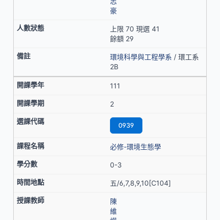
志
豪
上限 70 現選 41
餘額 29
環境科學與工程學系
/ 環工系
2B
111
2
0939
必修-環境生態學
0-3
五/6,7,8,9,10[C104]
陳
維