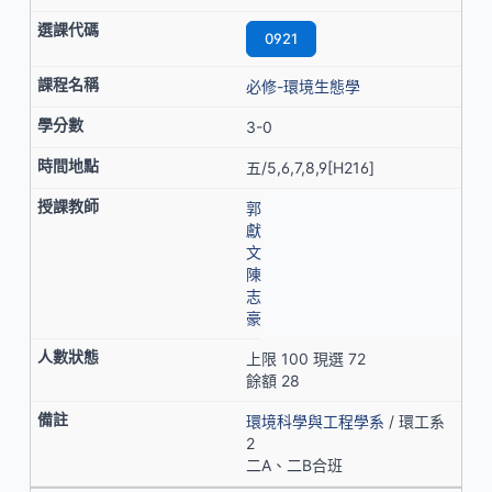
0921
必修-環境生態學
3-0
五/5,6,7,8,9[H216]
郭
獻
文
陳
志
豪
上限 100 現選 72
餘額 28
環境科學與工程學系
/ 環工系
2
二A、二B合班