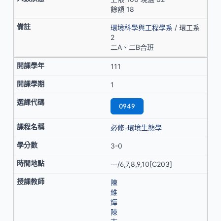
餘額 18
環境科學與工程學系
/ 環工系
2
二A、二B合班
111
1
0949
必修-環境生態學
3-0
一/6,7,8,9,10[C203]
陳
維
燁
陳