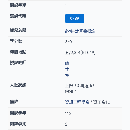
1
0989
必修-計算機概論
3-0
五/2,3,4[ST019]
陳
仕
偉
上限 60 現選 56
餘額 4
資訊工程學系
/ 資工系1C
112
2