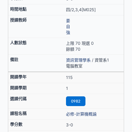
四/2,3,4[M025]
姜
自
強
上限 70 現選 0
餘額 70
資訊管理學系
/ 資管系1
電腦教室
115
1
0982
必修-計算機概論
3-0