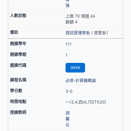
強
上限 70 現選 66
餘額 4
資訊管理學系
/ 資管系1
111
1
0694
必修-計算機概論
3-0
一/3,4,四/6,7[ST520]
胡
馨
云