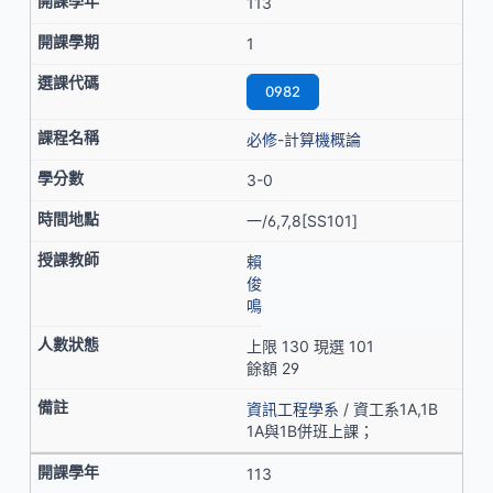
113
1
0982
必修-計算機概論
3-0
一/6,7,8[SS101]
賴
俊
鳴
上限 130 現選 101
餘額 29
資訊工程學系
/ 資工系1A,1B
1A與1B併班上課；
113