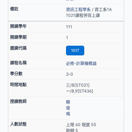
資訊工程學系
/ 資工系1A
1021課程併班上課
111
1
1017
必修-計算機概論
3-0
三/8[ST021]
一/8,9[ST436]
賴
俊
鳴
上限 60 現選 55
餘額 5