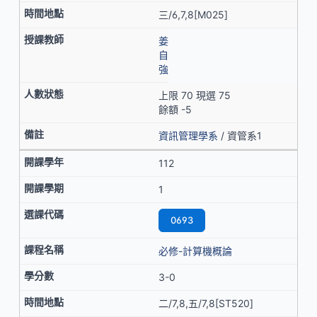
三/6,7,8[M025]
姜
自
強
上限 70 現選 75
餘額 -5
資訊管理學系
/ 資管系1
112
1
0693
必修-計算機概論
3-0
二/7,8,五/7,8[ST520]