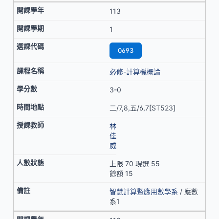
113
1
0693
必修-計算機概論
3-0
二/7,8,五/6,7[ST523]
林
佳
威
上限 70 現選 55
餘額 15
智慧計算暨應用數學系
/ 應數
系1