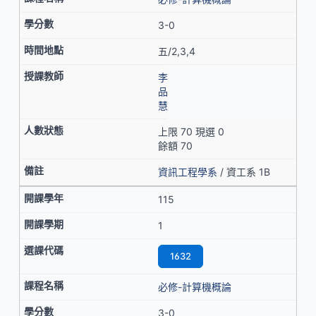
3-0
五/2,3,4
李
品
慧
上限 70 現選 0
餘額 70
資訊工程學系
/ 資工系 1B
115
1
1632
必修-計算機概論
3-0