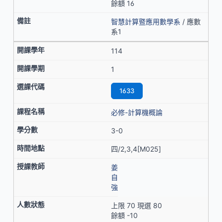
餘額 16
智慧計算暨應用數學系
/ 應數
系1
114
1
1633
必修-計算機概論
3-0
四/2,3,4[M025]
姜
自
強
上限 70 現選 80
餘額 -10