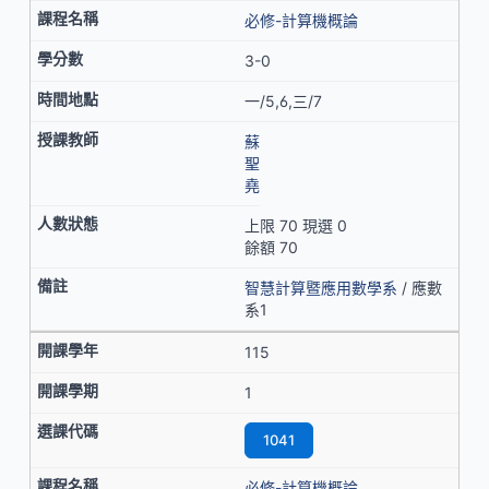
必修-計算機概論
3-0
一/5,6,三/7
蘇
聖
堯
上限 70 現選 0
餘額 70
智慧計算暨應用數學系
/ 應數
系1
115
1
1041
必修-計算機概論