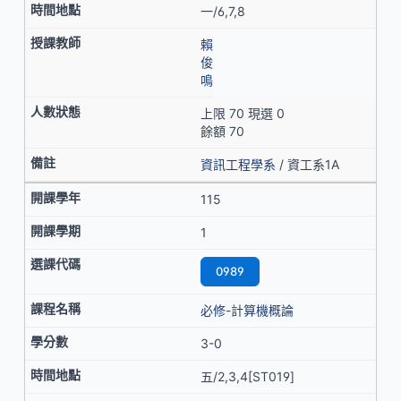
一/6,7,8
賴
俊
鳴
上限 70 現選 0
餘額 70
資訊工程學系
/ 資工系1A
115
1
0989
必修-計算機概論
3-0
五/2,3,4[ST019]