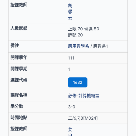
胡
馨
云
上限 70 現選 50
餘額 20
應用數學系
/ 應數系1
111
1
1632
必修-計算機概論
3-0
二/6,7,8[M024]
姜
自