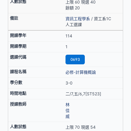
上限 60 現選 40
餘額 20
資訊工程學系
/ 資工系1C
人工選課
114
1
0693
必修-計算機概論
3-0
二/7,五/6,7[ST523]
林
佳
威
上限 70 現選 54