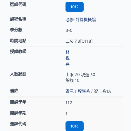
1012
必修-計算機概論
3-0
二/6,7,8[C118]
林
祝
興
上限 70 現選 60
餘額 10
資訊工程學系
/ 資工系1A
112
1
1016