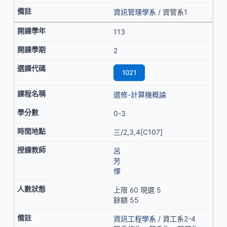
資訊管理學系
/ 資管系1
113
2
1021
選修-計算機概論
0-3
三/2,3,4[C107]
呂
芳
懌
上限 60 現選 5
餘額 55
資訊工程學系
/ 資工系2-4