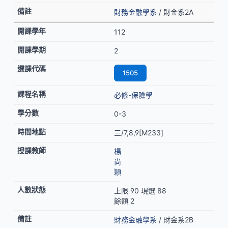
財務金融學系
/ 財金系2A
112
2
1505
必修-保險學
0-3
三/7,8,9[M233]
楊
尚
穎
上限 90 現選 88
餘額 2
財務金融學系
/ 財金系2B