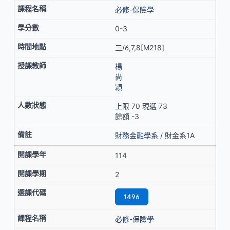
必修-保險學
0-3
三/6,7,8[M218]
楊
尚
穎
上限 70 現選 73
餘額 -3
財務金融學系
/ 財金系1A
114
2
1496
必修-保險學