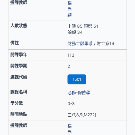
楊
尚
穎
上限 85 現選 51
餘額 34
財務金融學系
/ 財金系1B
113
2
1501
必修-保險學
0-3
三/7,8,9[M222]
楊
尚