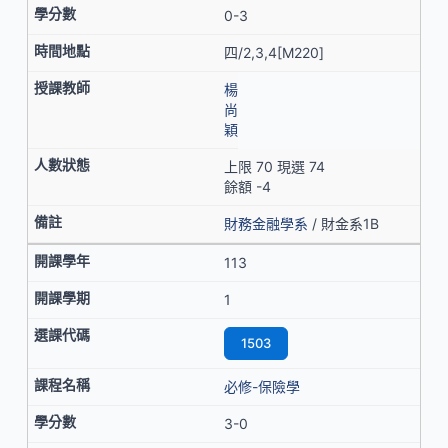
0-3
四/2,3,4[M220]
楊
尚
穎
上限 70 現選 74
餘額 -4
財務金融學系
/ 財金系1B
113
1
1503
必修-保險學
3-0