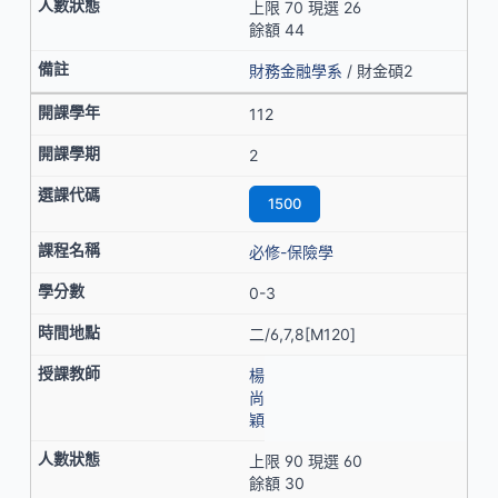
上限 70 現選 26
餘額 44
財務金融學系
/ 財金碩2
112
2
1500
必修-保險學
0-3
二/6,7,8[M120]
楊
尚
穎
上限 90 現選 60
餘額 30