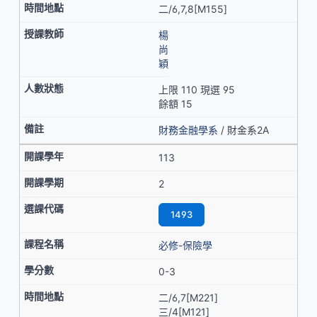
二/6,7,8[M155]
楊
尚
穎
上限 110 現選 95
餘額 15
財務金融學系
/ 財金系2A
113
2
1493
必修-保險學
0-3
二/6,7[M221]
三/4[M121]