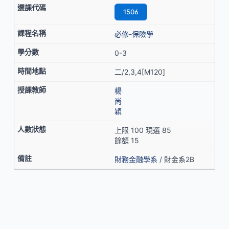
1506
必修-保險學
0-3
二/2,3,4[M120]
楊
尚
穎
上限 100 現選 85
餘額 15
財務金融學系
/ 財金系2B