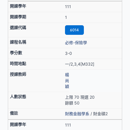
111
1
6014
必修-保險學
3-0
一/2,3,4[M332]
楊
尚
穎
上限 70 現選 20
餘額 50
財務金融學系
/ 財金碩2
111