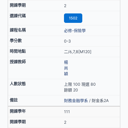
2
1502
必修-保險學
0-3
二/6,7,8[M120]
楊
尚
穎
上限 100 現選 80
餘額 20
財務金融學系
/ 財金系2A
111
2