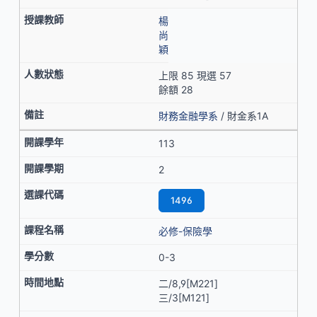
楊
尚
穎
上限 85 現選 57
餘額 28
財務金融學系
/ 財金系1A
113
2
1496
必修-保險學
0-3
二/8,9[M221]
三/3[M121]