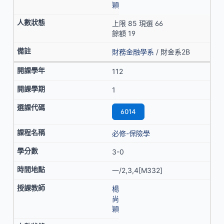
穎
上限 85 現選 66
餘額 19
財務金融學系
/ 財金系2B
112
1
6014
必修-保險學
3-0
一/2,3,4[M332]
楊
尚
穎