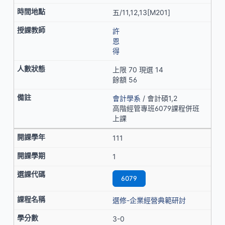
五/11,12,13[M201]
許
恩
得
上限 70 現選 14
餘額 56
會計學系
/ 會計碩1,2
高階經管專班6079課程併班
上課
111
1
6079
選修-企業經營典範研討
3-0