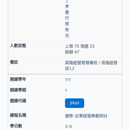
丁
李
書
行
邢
有
光
上限 70 現選 23
餘額 47
高階經營管理專班
/ 高階經管
班1,2
111
1
5969
選修-企業經營典範研討
3-0