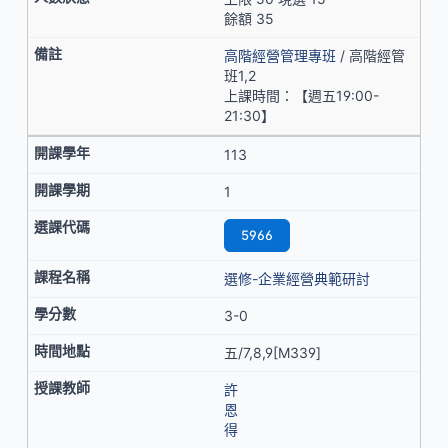
餘額 35
高階經營管理專班
/ 高階經管
班1,2
上課時間：【週五19:00-
21:30】
113
1
5966
選修-企業經營典範研討
3-0
五/7,8,9[M339]
許
恩
得