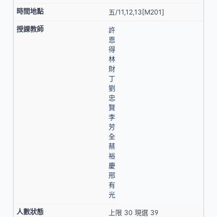
五/11,12,13[M201]
許
恩
得
林
財
丁
劉
忠
賢
李
芳
全
蔡
裕
慶
邢
有
光
上限 30 現選 39