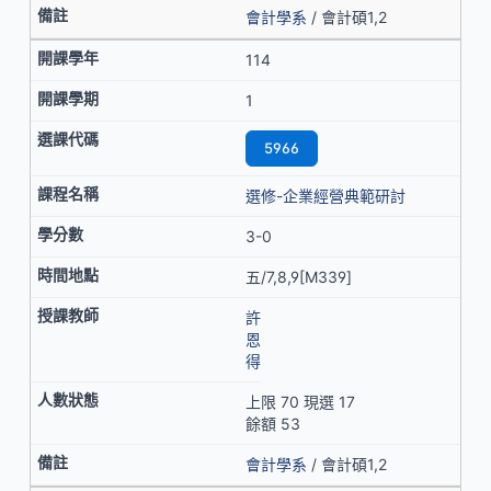
會計學系
/ 會計碩1,2
114
1
5966
選修-企業經營典範研討
3-0
五/7,8,9[M339]
許
恩
得
上限 70 現選 17
餘額 53
會計學系
/ 會計碩1,2