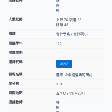
許
恩
得
上限 70 現選 22
餘額 48
會計學系
/ 會計碩1,2
112
1
6097
選修-企業經營典範研討
3-0
五/11,12,13[M201]
林
財