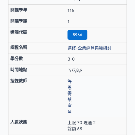
115
1
5966
選修-企業經營典範研討
3-0
五/7,8,9
許
恩
得
蔡
宜
呈
上限 70 現選 2
餘額 68