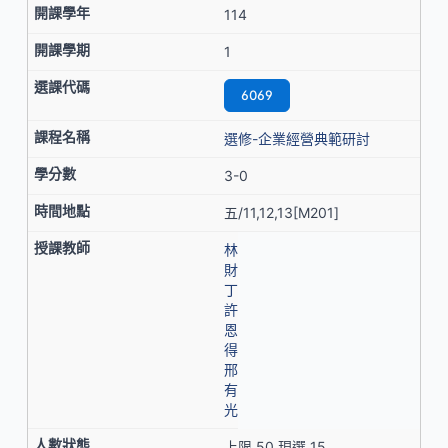
114
1
6069
選修-企業經營典範研討
3-0
五/11,12,13[M201]
林
財
丁
許
恩
得
邢
有
光
上限 50 現選 15