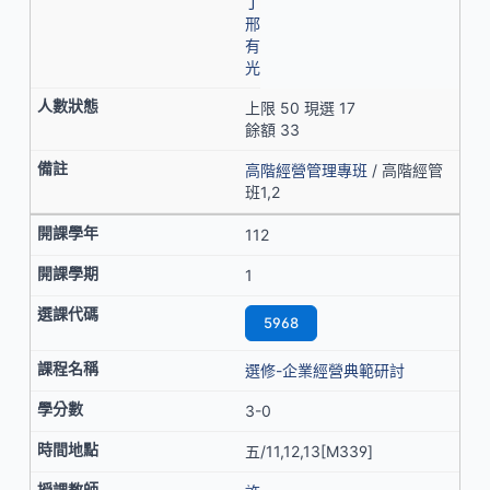
丁
邢
有
光
上限 50 現選 17
餘額 33
高階經營管理專班
/ 高階經管
班1,2
112
1
5968
選修-企業經營典範研討
3-0
五/11,12,13[M339]