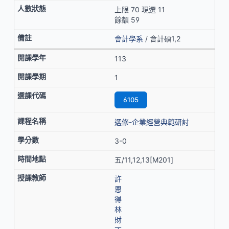
上限 70 現選 11
餘額 59
會計學系
/ 會計碩1,2
113
1
6105
選修-企業經營典範研討
3-0
五/11,12,13[M201]
許
恩
得
林
財