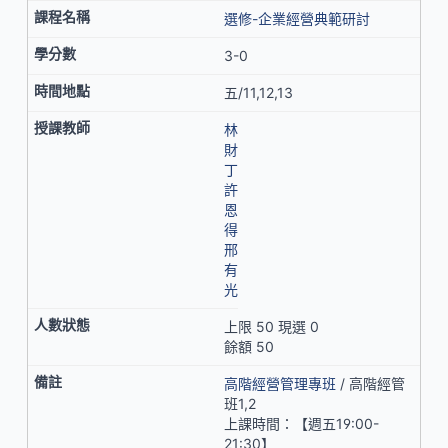
選修-企業經營典範研討
3-0
五/11,12,13
林
財
丁
許
恩
得
邢
有
光
上限 50 現選 0
餘額 50
高階經營管理專班
/ 高階經管
班1,2
上課時間：【週五19:00-
21:30】