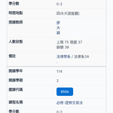
0-2
四/8,9[波錠廳]
廖
大
穎
上限 75 現選 37
餘額 38
法律學系
/ 法律系3A
.
114
2
8506
必修-證券交易法
0-2