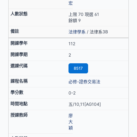
宏
上限 70 現選 61
餘額 9
法律學系
/ 法律系3B
112
2
8517
必修-證券交易法
0-2
五/10,11[AG104]
廖
大
穎