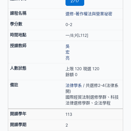
2717
選修-著作權法與營業祕密
0-2
一/8,9[L112]
吳
宏
亮
上限 120 現選 120
餘額 0
法律學系
/ 共選修2-4(法律系
開)
國際經貿法制選修學群、科技
法律選修學群、企法學程
113
2