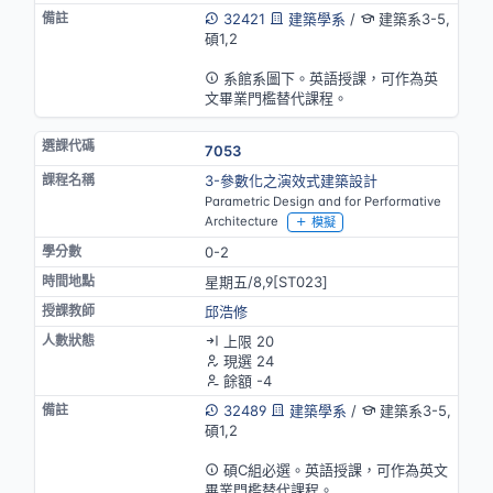
32421
建築學系
/
建築系3-5,
碩1,2
英語授課(部分)
系館系圖下。英語授課，可作為英
文畢業門檻替代課程。
7053
3-參數化之演效式建築設計
Parametric Design and for Performative
Architecture
模擬
0-2
星期五/8,9[ST023]
邱浩修
上限 20
現選 24
餘額 -4
32489
建築學系
/
建築系3-5,
碩1,2
英語授課(部分)
碩C組必選。英語授課，可作為英文
畢業門檻替代課程。