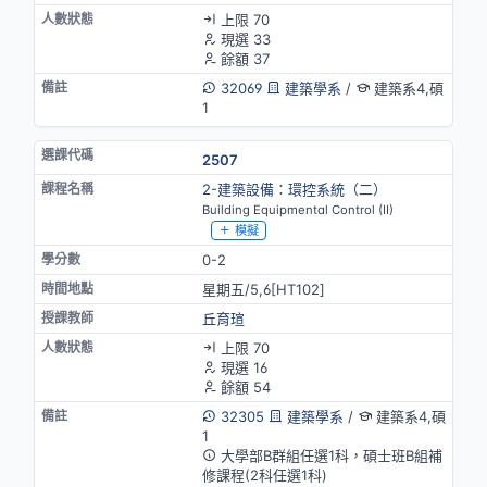
上限 70
現選 33
餘額 37
32069
建築學系
/
建築系4,碩
1
2507
2-建築設備：環控系統（二）
Building Equipmental Control (II)
模擬
0-2
星期五/5,6[HT102]
丘育瑄
上限 70
現選 16
餘額 54
32305
建築學系
/
建築系4,碩
1
大學部B群組任選1科，碩士班B組補
修課程(2科任選1科)