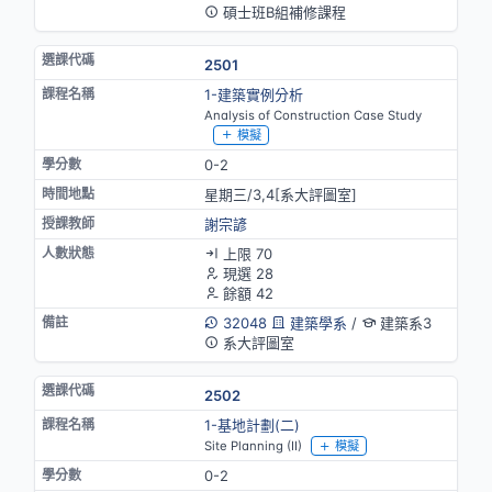
碩士班B組補修課程
2501
1-建築實例分析
Analysis of Construction Case Study
模擬
0-2
星期三/3,4[系大評圖室]
謝宗諺
上限 70
現選 28
餘額 42
32048
建築學系
/
建築系3
系大評圖室
2502
1-基地計劃(二)
Site Planning (II)
模擬
0-2