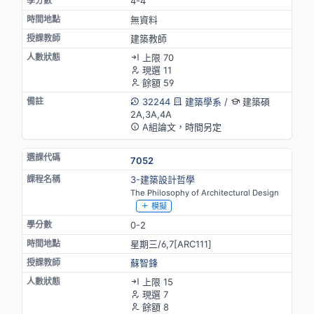
4-4
無資料
建築教師
上限 70
現選 11
餘額 59
32244
建築學系
/
建築碩
2A,3A,4A
A組論文，時間另定
7052
3-建築設計哲學
The Philosophy of Architectural Design
模擬
0-2
星期三/6,7[ARC111]
蘇智鋒
上限 15
現選 7
餘額 8