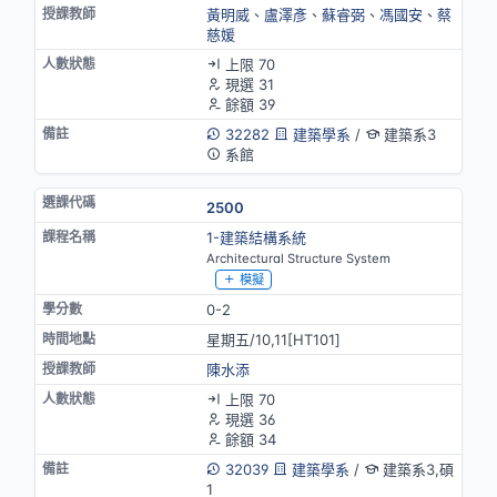
黃明威
、
盧澤彥
、
蘇睿弼
、
馮國安
、
蔡
慈媛
上限 70
現選 31
餘額 39
32282
建築學系
/
建築系3
系館
2500
1-建築結構系統
Architectural Structure System
模擬
0-2
星期五/10,11[HT101]
陳水添
上限 70
現選 36
餘額 34
32039
建築學系
/
建築系3,碩
1