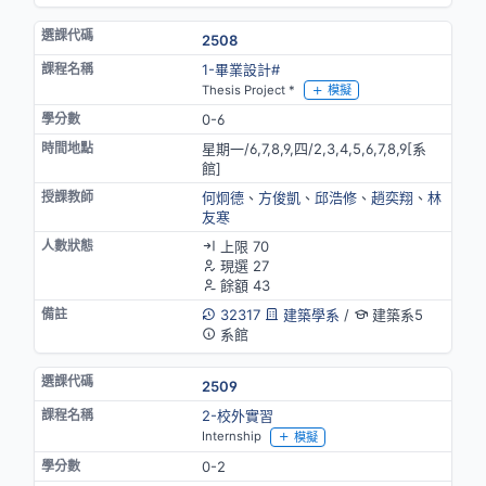
2508
1-畢業設計#
Thesis Project *
模擬
0-6
星期一/6,7,8,9,四/2,3,4,5,6,7,8,9[系
館]
何炯德
、
方俊凱
、
邱浩修
、
趙奕翔
、
林
友寒
上限 70
現選 27
餘額 43
32317
建築學系
/
建築系5
系館
2509
2-校外實習
Internship
模擬
0-2