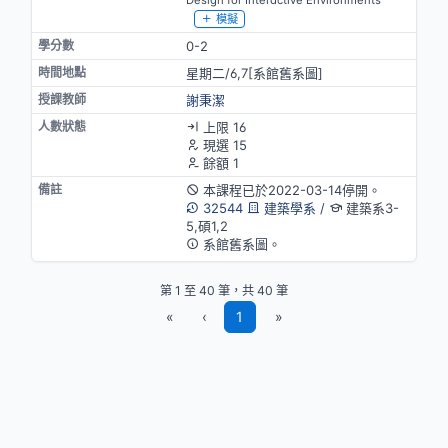
Design for Interactive Environments
模擬
0-2
星期二/6,7[系館舊系圖]
謝秉潔
上限 16
現選 15
餘額 1
本課程已於2022-03-14停開。
32544
建築學系
/
建築系3-
5,碩1,2
系館舊系圖。
第 1 至 40 筆，共 40 筆
«
‹
1
»