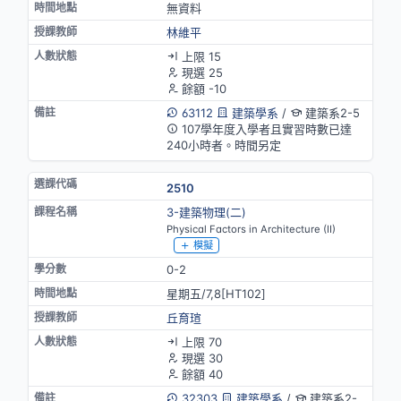
無資料
林維平
上限 15
現選 25
餘額 -10
63112
建築學系
/
建築系2-5
107學年度入學者且實習時數已達
240小時者。時間另定
2510
3-建築物理(二)
Physical Factors in Architecture (II)
模擬
0-2
星期五/7,8[HT102]
丘育瑄
上限 70
現選 30
餘額 40
32303
建築學系
/
建築系2-