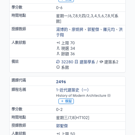
0-6
星期一/6,7,8,9,四/2,3,4,5,6,7,8,9[系
館]
湯博鈞
、
廖炯昇
、
郭聖傑
、
羅元均
、
洪
于翔
上限 70
現選 34
餘額 36
32280
建築學系
/
建築系2
系館
2496
1-近代建築史（一）
History of Modern Architecture (I)
模擬
0-2
星期三/7,8[HT102]
郭聖傑
上限 50