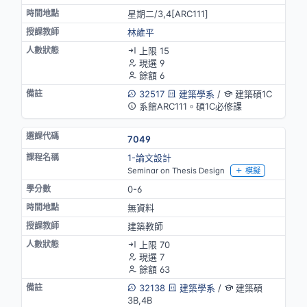
星期二/3,4[ARC111]
林維平
上限 15
現選 9
餘額 6
32517
建築學系
/
建築碩1C
系館ARC111。碩1C必修課
7049
1-論文設計
Seminar on Thesis Design
模擬
0-6
無資料
建築教師
上限 70
現選 7
餘額 63
32138
建築學系
/
建築碩
3B,4B