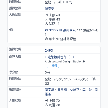
星期三/3,4[HT102]
蘇睿弼
上限 60
現選 43
餘額 17
32299
建築學系
/
建築系1,碩
1
碩士班B組補修課程
2493
1-建築設計習作（二）
Architectural Design Studio (II)
模擬
0-6
星期一/6,7,8,9,四/2,3,4,6,7,8,9,10[系
館]
謝宗諺
、
曾韋翔
、
林維平
、
李 舲
、
謝
秉潔
上限 70
現選 38