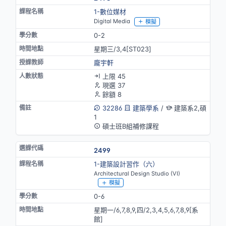
1-數位媒材
Digital Media
模擬
0-2
星期三/3,4[ST023]
龐宇軒
上限 45
現選 37
餘額 8
32286
建築學系
/
建築系2,碩
1
碩士班B組補修課程
2499
1-建築設計習作（六）
Architectural Design Studio (VI)
模擬
0-6
星期一/6,7,8,9,四/2,3,4,5,6,7,8,9[系
館]