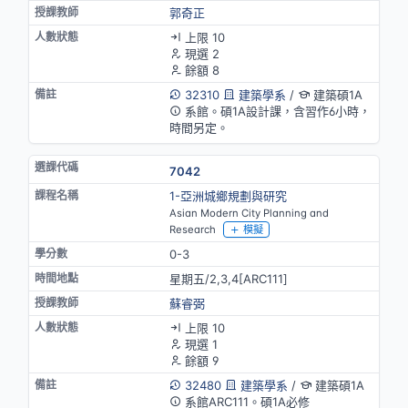
郭奇正
上限 10
現選 2
餘額 8
32310
建築學系
/
建築碩1A
系館。碩1A設計課，含習作6小時，
時間另定。
7042
1-亞洲城鄉規劃與研究
Asian Modern City Planning and
Research
模擬
0-3
星期五/2,3,4[ARC111]
蘇睿弼
上限 10
現選 1
餘額 9
32480
建築學系
/
建築碩1A
系館ARC111。碩1A必修