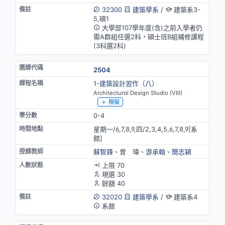
32300
建築學系
/
建築系3-
5,碩1
大學部107學年度(含)之前入學者仍
需A群組任選2科，碩士班B組補修課程
(3科選2科)
2504
1-建築設計習作（八）
Architectural Design Studio (VIII)
模擬
0-4
星期一/6,7,8,9,四/2,3,4,5,6,7,8,9[系
館]
蘇智鋒
、曾 瑋、
游承翰
、
簡志穎
上限 70
現選 30
餘額 40
32020
建築學系
/
建築系4
系館