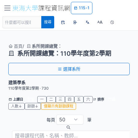
115-1
A
搜尋
A
首頁
系所開課總覽：
系所開課總覽：110學年度第2學期
選擇系所
建築學系
110學年度第2學期 · 730
全部
一
二
三
四
五
六
代碼
上課日
排序
人數↓
餘額↓
僅顯示有餘額課程
每頁
筆