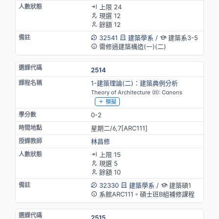
上限 24
現選 12
餘額 12
32541
建築學系
/
建築系3-5
需修過建築構造(一)(二)
2514
1-建築理論(二)：建築典例分析
Theory of Architecture (II): Canons
模擬
0-2
星期二/6,7[ARC111]
林昌修
上限 15
現選 5
餘額 10
32330
建築學系
/
建築碩1
系館ARC111。碩士班B組補修課程
2515