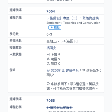
7054
3-進階設計專題（二）：聚落與建構
Settlement, Tectonics and Construction
模擬
0-3
星期三/2,3,4[系圖下]
馮國安
上限 9
現選 9
餘額 0
32539
建築學系
/
建築系3-5,
碩1,2
英語授課(部分)
系館系圖下。碩C組必選。英語授
課，可作為英文畢業門檻替代課程。
7055
停開
3-環境與互動設計