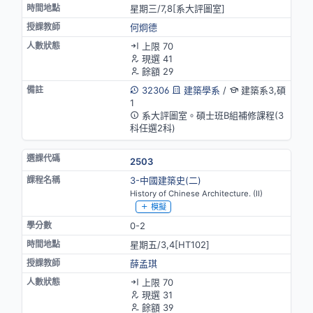
星期三/7,8[系大評圖室]
何炯德
上限 70
現選 41
餘額 29
32306
建築學系
/
建築系3,碩
1
系大評圖室。碩士班B組補修課程(3
科任選2科)
2503
3-中國建築史(二)
History of Chinese Architecture. (II)
模擬
0-2
星期五/3,4[HT102]
薛孟琪
上限 70
現選 31
餘額 39