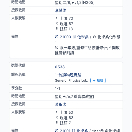
星期二/8,五/1,2[H205]
李其紘
上限 70
現選 57
餘額 13
21000
化學系
/
化學系化學組
1
限一年級,重修生請修重修班;不開放
推廣部附讀
0533
1-普通物理實驗
General Physics Lab.
模擬
1-1
星期五/6,7,8[實驗教室]
陳永忠
上限 60
現選 53
餘額 7
21001
化學系
/
化學系化學組