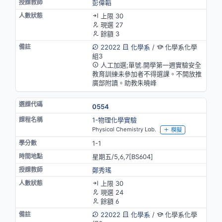
彭偉韜
上限 30
現選 27
餘額 3
22022
化學系
/
化學系化學
組3
人工加選;單號.開學第一週實驗安全
教育訓練未參加者不得選課。不開放推
廣部附讀。助教朱曉峰
0554
1-物理化學實驗
Physical Chemistry Lab.
模擬
1-1
星期五/5,6,7[BS604]
鄭秀瑤
上限 30
現選 24
餘額 6
22022
化學系
/
化學系化學