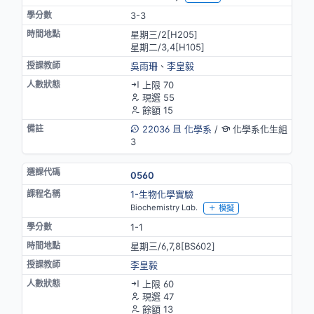
3-3
星期三/2[H205]
星期二/3,4[H105]
吳雨珊
、
李皇毅
上限 70
現選 55
餘額 15
22036
化學系
/
化學系化生組
3
0560
1-生物化學實驗
Biochemistry Lab.
模擬
1-1
星期三/6,7,8[BS602]
李皇毅
上限 60
現選 47
餘額 13