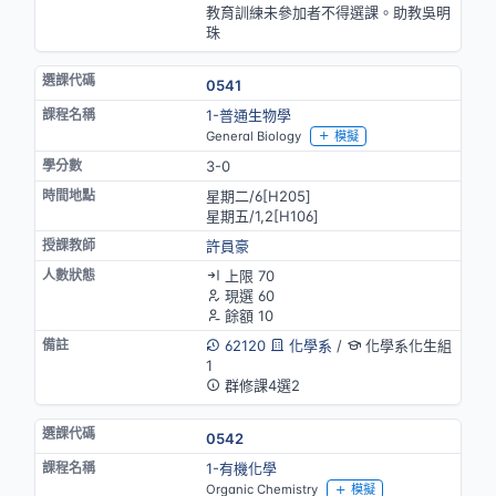
教育訓練未參加者不得選課。助教吳明
珠
0541
1-普通生物學
General Biology
模擬
3-0
星期二/6[H205]
星期五/1,2[H106]
許員豪
上限 70
現選 60
餘額 10
62120
化學系
/
化學系化生組
1
群修課4選2
0542
1-有機化學
Organic Chemistry
模擬