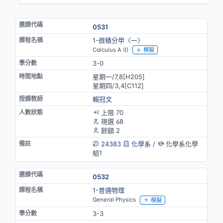
0531
1-微積分甲〈一〉
Calculus A (I)
模擬
3-0
星期一/7,8[H205]
星期四/3,4[C112]
賴冠文
上限 70
現選 68
餘額 2
24383
化學系
/
化學系化學
組1
0532
1-普通物理
General Physics
模擬
3-3