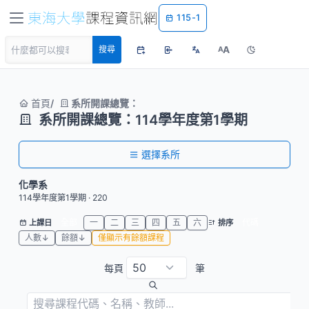
115-1
A
搜尋
A
首頁
系所開課總覽：
系所開課總覽：114學年度第1學期
選擇系所
化學系
114學年度第1學期 · 220
全部
一
二
三
四
五
六
代碼
上課日
排序
人數↓
餘額↓
僅顯示有餘額課程
每頁
筆