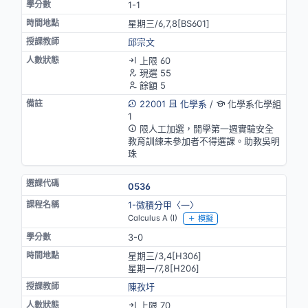
1-1
星期三/6,7,8[BS601]
邱宗文
上限 60
現選 55
餘額 5
22001
化學系
/
化學系化學組
1
限人工加選，開學第一週實驗安全
教育訓練未參加者不得選課。助教吳明
珠
0536
1-微積分甲〈一〉
Calculus A (I)
模擬
3-0
星期三/3,4[H306]
星期一/7,8[H206]
陳孜圩
上限 70