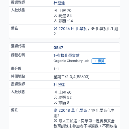
杜澄達
上限 70
現選 84
餘額 -14
22046
化學系
/
化學系化生組
2
0547
1-有機化學實驗
Organic Chemistry Lab
模擬
1-1
星期二/2,3,4[BS603]
杜澄達
上限 60
現選 52
餘額 8
22048
化學系
/
化學系化生
組2
限人工加選，開學第一週實驗安全
教育訓練未參加者不得選課。不開放推