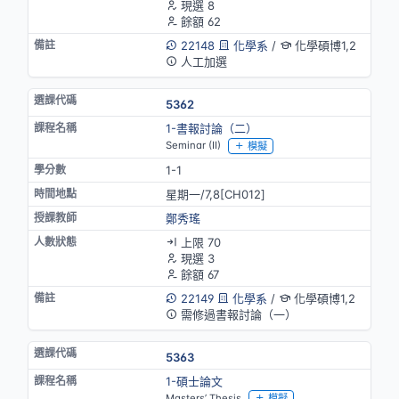
現選 8
餘額 62
22148
化學系
/
化學碩博1,2
人工加選
5362
1-書報討論（二）
Seminar (II)
模擬
1-1
星期一/7,8[CH012]
鄭秀瑤
上限 70
現選 3
餘額 67
22149
化學系
/
化學碩博1,2
需修過書報討論（一）
5363
1-碩士論文
Masters’ Thesis
模擬