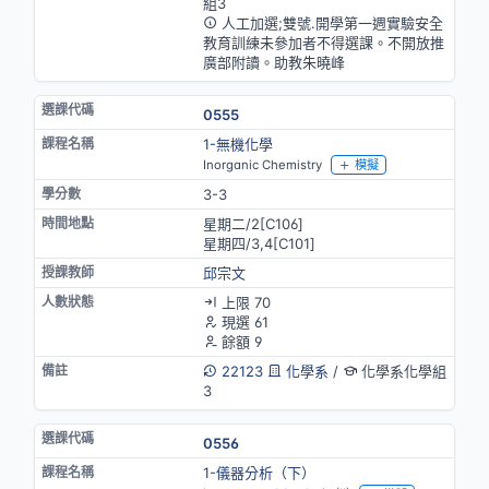
組3
人工加選;雙號.開學第一週實驗安全
教育訓練未參加者不得選課。不開放推
廣部附讀。助教朱曉峰
0555
1-無機化學
Inorganic Chemistry
模擬
3-3
星期二/2[C106]
星期四/3,4[C101]
邱宗文
上限 70
現選 61
餘額 9
22123
化學系
/
化學系化學組
3
0556
1-儀器分析（下）