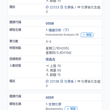
餘額 10
22123
化學系
/
化學系化生組
3
0558
1-儀器分析（下）
Instrumental Analysis (II)
模擬
3-3
星期三/9[H205]
星期四/3,4[H106]
陳鑫昌
上限 70
現選 55
餘額 15
22138
化學系
/
化學系化生組
3
0559
1-生物化學
Biochemistry
模擬