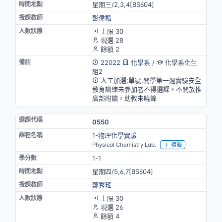
星期三/2,3,4[BS604]
彭偉韜
上限 30
現選 28
餘額 2
22022
化學系
/
化學系化生
組2
人工加選;單號.開學第一週實驗安全
教育訓練未參加者不得選課。不開放推
廣部附讀。助教朱曉峰
0550
1-物理化學實驗
Physical Chemistry Lab.
模擬
1-1
星期四/5,6,7[BS604]
鄭秀瑤
上限 30
現選 26
餘額 4