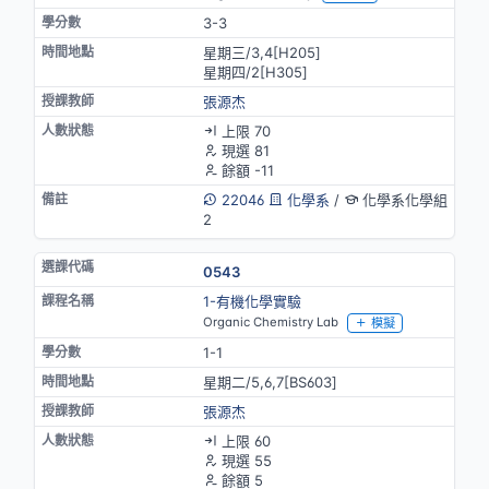
3-3
星期三/3,4[H205]
星期四/2[H305]
張源杰
上限 70
現選 81
餘額 -11
22046
化學系
/
化學系化學組
2
0543
1-有機化學實驗
Organic Chemistry Lab
模擬
1-1
星期二/5,6,7[BS603]
張源杰
上限 60
現選 55
餘額 5