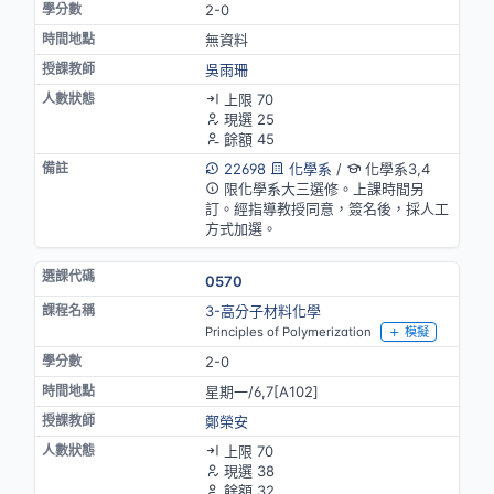
2-0
無資料
吳雨珊
上限 70
現選 25
餘額 45
22698
化學系
/
化學系3,4
限化學系大三選修。上課時間另
訂。經指導教授同意，簽名後，採人工
方式加選。
0570
3-高分子材料化學
Principles of Polymerization
模擬
2-0
星期一/6,7[A102]
鄭榮安
上限 70
現選 38
餘額 32