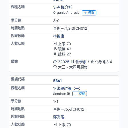
3-有機分析
Organic Analysis
模擬
3-0
星期三/1,2,3[CH012]
林振東
上限 70
現選 43
餘額 27
22025
化學系
/
化學系3,4
大三、大四可選修
5361
1-書報討論（一）
Seminar (I)
模擬
1-1
星期一/5,6[CH012]
鄭秀瑤
上限 70