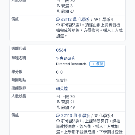
上限 70
現選 3
餘額 67
63112
化學系
/
化學系4
群修課3選1。須經由系上與實習機
構完成簽約後，方得修習。採人工方式
加選。
0564
1-專題研究
Directed Research.
模擬
0-0
無資料
賴英煌
上限 70
現選 21
餘額 49
22113
化學系
/
化學系4
群修課3選1；上課時間另訂。經指
導教授同意，簽名後，採人工方式加
選。上學期不登錄成績，下學期才登錄