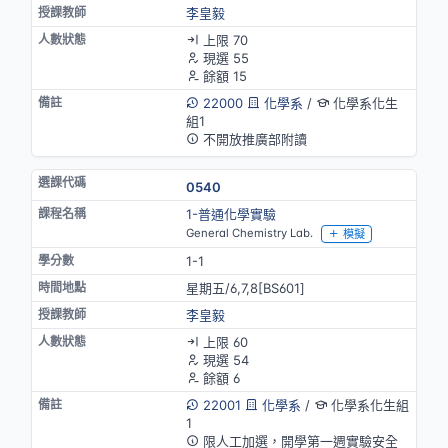
李皇毅
上限 70
現選 55
餘額 15
22000
化學系
/
化學系化生
組1
不開放推廣部附讀
0540
1-普通化學實驗
General Chemistry Lab.
模擬
1-1
星期五/6,7,8[BS601]
李皇毅
上限 60
現選 54
餘額 6
22001
化學系
/
化學系化生組
1
限人工加選，開學第一週實驗安全