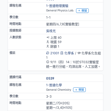
1-普通物理實驗
General Physics Lab.
模擬
1-1
星期四/6,7,8[實驗教室]
吳桂光
上限 60
現選 59
餘額 1
21001
化學系
/
化學系化生組
1
9/11（四）14：10於ST032實驗室
統一進行分組，均須出席，人工加選。
0539
1-普通化學
General Chemistry
模擬
3-3
星期二/7[H205]
星期一/3,4[H105]