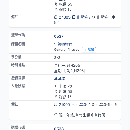
現選 55
餘額 15
24383
化學系
/
化學系化生
組1
0537
1-普通物理
General Physics
模擬
3-3
星期一/6[H205]
星期四/3,4[H206]
李其紘
上限 70
現選 55
餘額 15
21000
化學系
/
化學系化生組
1
限一年級,重修生請修重修班
0538