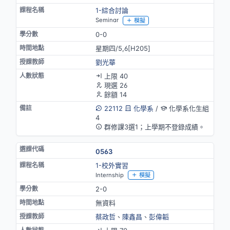
1-綜合討論
Seminar
模擬
0-0
星期四/5,6[H205]
劉光華
上限 40
現選 26
餘額 14
22112
化學系
/
化學系化生組
4
群修課3選1；上學期不登錄成績。
0563
1-校外實習
Internship
模擬
2-0
無資料
蔡政哲
、
陳鑫昌
、
彭偉韜