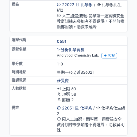
22022
化學系
/
化學系化生
組2
人工加選;雙號.開學第一週實驗安全
教育訓練未參加者不得選課。不開放推
廣部附讀。助教朱曉峰
0551
1-分析化學實驗
Analytical Chemistry Lab.
模擬
1-0
星期一/6,7,8[BS602]
莊旻傑
上限 60
現選 58
餘額 2
22051
化學系
/
化學系化生組
2
限人工加選，開學第一週實驗安全
教育訓練未參加者不得選課。助教吳明
珠