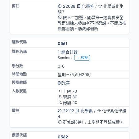
22038
化學系
/
化學系化生
組3
限人工加選，開學第一週實驗安全
教育訓練未參加者不得選課。不開放推
廣部附讀。助教郭珊綺
0561
1-綜合討論
Seminar
模擬
0-0
星期三/5,6[H205]
劉光華
上限 70
現選 30
餘額 40
22112
化學系
/
化學系化學組
4
群修課3選1；上學期不登錄成績。
0562