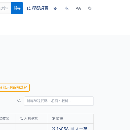
模擬課表
A
搜尋
A
僅顯示有餘額課程
課教師
人數狀態
備註
16058
大一英