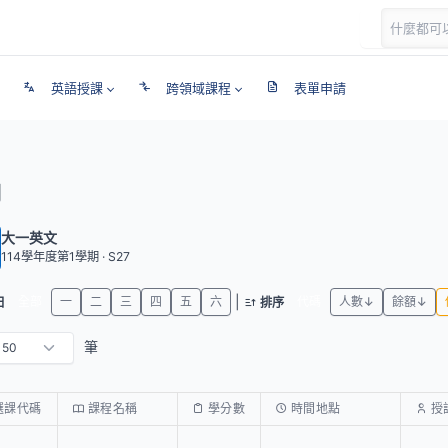
英語授課
跨領域課程
表單申請
期
大一英文
114學年度第1學期 · S27
|
全部
一
二
三
四
五
六
代碼
人數↓
餘額↓
日
排序
筆
選課代碼
課程名稱
學分數
時間地點
授