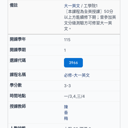
大一英文
/ 工學院1
〖本課程為全英授課〗50分
以上方能續修下期；曾參加英
文分級測驗方可修習大一英
文。
115
1
3966
必修-大一英文
3-3
一/3,4,三/4
陳
香
梅