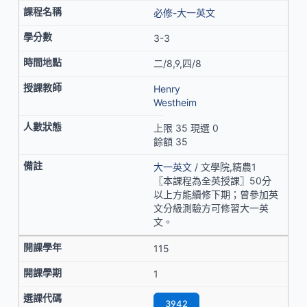
必修-大一英文
3-3
二/8,9,四/8
Henry
Westheim
上限 35 現選 0
餘額 35
大一英文
/ 文學院,精農1
〖本課程為全英授課〗50分
以上方能續修下期；曾參加英
文分級測驗方可修習大一英
文。
115
1
3942