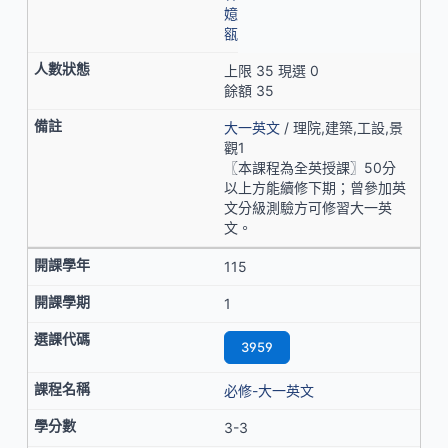
嬑
㼸
上限 35 現選 0
餘額 35
大一英文
/ 理院,建築,工設,景
觀1
〖本課程為全英授課〗50分
以上方能續修下期；曾參加英
文分級測驗方可修習大一英
文。
115
1
3959
必修-大一英文
3-3