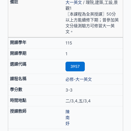
大一英文
/ 理院,建築,工設,景
觀1
〖本課程為全英授課〗50分
以上方能續修下期；曾參加英
文分級測驗方可修習大一英
文。
115
1
3957
必修-大一英文
3-3
二/3,4,五/3,4
陳
南
妤