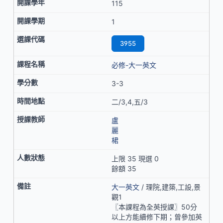
115
1
3955
必修-大一英文
3-3
二/3,4,五/3
盧
麗
桾
上限 35 現選 0
餘額 35
大一英文
/ 理院,建築,工設,景
觀1
〖本課程為全英授課〗50分
以上方能續修下期；曾參加英