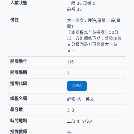
上限 35 現選 0
餘額 35
大一英文
/ 理院,建築,工設,景
觀1
〖本課程為全英授課〗50分
以上方能續修下期；曾參加英
文分級測驗方可修習大一英
文。
115
1
3958
必修-大一英文
3-3
二/3,4,五/3,4
林