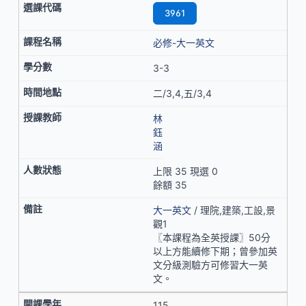
3961
必修-大一英文
3-3
二/3,4,五/3,4
林
鈺
涵
上限 35 現選 0
餘額 35
大一英文
/ 理院,建築,工設,景
觀1
〖本課程為全英授課〗50分
以上方能續修下期；曾參加英
文分級測驗方可修習大一英
文。
115