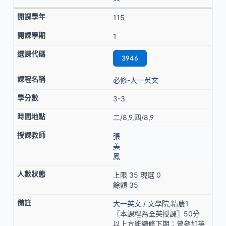
115
1
3946
必修-大一英文
3-3
二/8,9,四/8,9
張
美
鳳
上限 35 現選 0
餘額 35
大一英文
/ 文學院,精農1
〖本課程為全英授課〗50分
以上方能續修下期；曾參加英