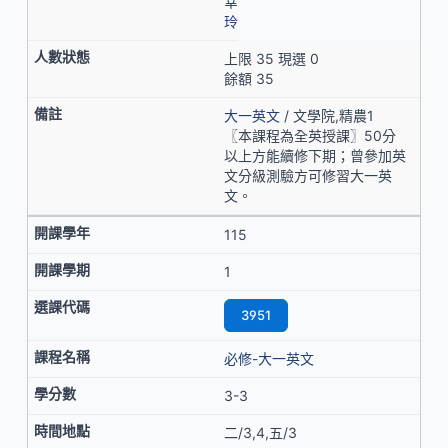
幸
玲
上限 35 現選 0
餘額 35
大一英文
/ 文學院,精農1
〖本課程為全英授課〗50分
以上方能續修下期；曾參加英
文分級測驗方可修習大一英
文。
115
1
3951
必修-大一英文
3-3
二/3,4,五/3