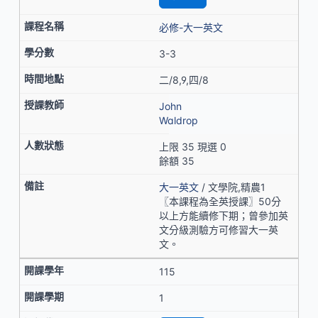
必修-大一英文
3-3
二/8,9,四/8
John
Waldrop
上限 35 現選 0
餘額 35
大一英文
/ 文學院,精農1
〖本課程為全英授課〗50分
以上方能續修下期；曾參加英
文分級測驗方可修習大一英
文。
115
1