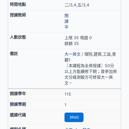
二/3,4,五/3,4
閔
譯
平
上限 35 現選 0
餘額 35
大一英文
/ 理院,建築,工設,景
觀1
〖本課程為全英授課〗50分
以上方能續修下期；曾參加英
文分級測驗方可修習大一英
文。
115
1
3960