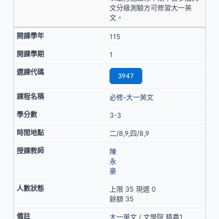
文分級測驗方可修習大一英
文。
115
1
3947
必修-大一英文
3-3
二/8,9,四/8,9
陳
永
豪
上限 35 現選 0
餘額 35
大一英文
/ 文學院,精農1