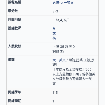
必修-大一英文
3-3
二/3,4,五/3
吳
文
祺
上限 35 現選 0
餘額 35
大一英文
/ 理院,建築,工設,景
觀1
〖本課程為全英授課〗50分
以上方能續修下期；曾參加英
文分級測驗方可修習大一英
文。
115
1