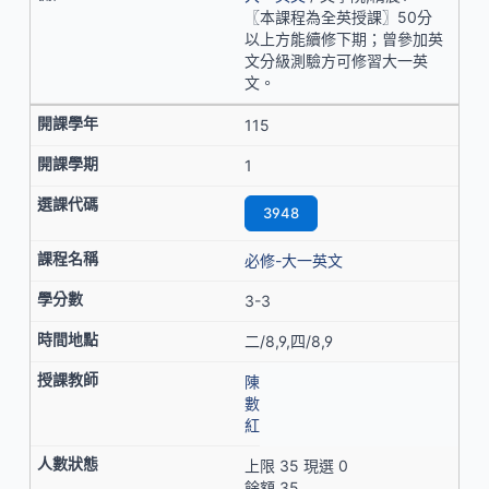
〖本課程為全英授課〗50分
以上方能續修下期；曾參加英
文分級測驗方可修習大一英
文。
115
1
3948
必修-大一英文
3-3
二/8,9,四/8,9
陳
數
紅
上限 35 現選 0
餘額 35