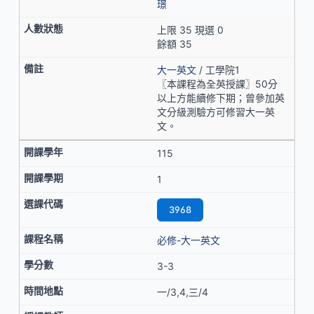
璟
上限 35 現選 0
餘額 35
大一英文
/ 工學院1
〖本課程為全英授課〗50分
以上方能續修下期；曾參加英
文分級測驗方可修習大一英
文。
115
1
3968
必修-大一英文
3-3
一/3,4,三/4