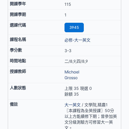
115
1
3945
必修-大一英文
3-3
二/8,9,四/8,9
Michael
Grosso
上限 35 現選 0
餘額 35
大一英文
/ 文學院,精農1
〖本課程為全英授課〗50分
以上方能續修下期；曾參加英
文分級測驗方可修習大一英
文。