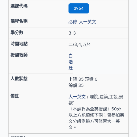
3954
必修-大一英文
3-3
二/3,4,五/4
白
浩
廷
上限 35 現選 0
餘額 35
大一英文
/ 理院,建築,工設,景
觀1
〖本課程為全英授課〗50分
以上方能續修下期；曾參加英
文分級測驗方可修習大一英
文。