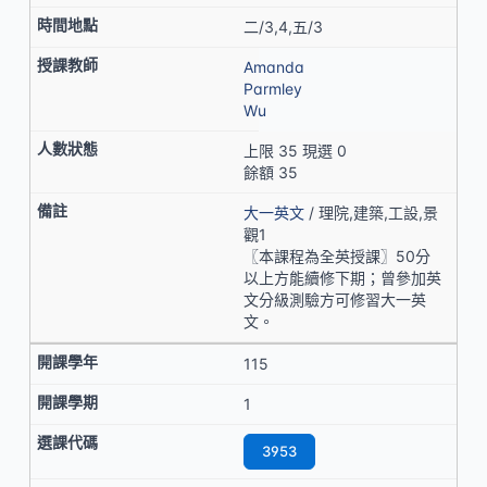
二/3,4,五/3
Amanda
Parmley
Wu
上限 35 現選 0
餘額 35
大一英文
/ 理院,建築,工設,景
觀1
〖本課程為全英授課〗50分
以上方能續修下期；曾參加英
文分級測驗方可修習大一英
文。
115
1
3953