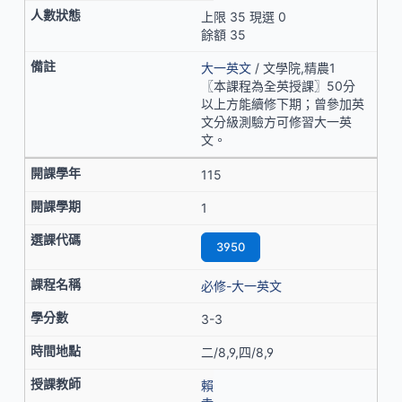
上限 35 現選 0
餘額 35
大一英文
/ 文學院,精農1
〖本課程為全英授課〗50分
以上方能續修下期；曾參加英
文分級測驗方可修習大一英
文。
115
1
3950
必修-大一英文
3-3
二/8,9,四/8,9
賴