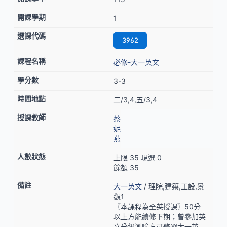
1
3962
必修-大一英文
3-3
二/3,4,五/3,4
蔡
妮
燕
上限 35 現選 0
餘額 35
大一英文
/ 理院,建築,工設,景
觀1
〖本課程為全英授課〗50分
以上方能續修下期；曾參加英
文分級測驗方可修習大一英