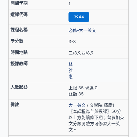
1
3944
必修-大一英文
3-3
二/8,9,四/8,9
林
雅
惠
上限 35 現選 0
餘額 35
大一英文
/ 文學院,精農1
〖本課程為全英授課〗50分
以上方能續修下期；曾參加英
文分級測驗方可修習大一英
文。