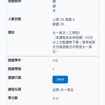
閔
譯
平
上限 35 現選 0
餘額 35
大一英文
/ 工學院1
〖本課程為全英授課〗50分
以上方能續修下期；曾參加英
文分級測驗方可修習大一英
文。
115
1
3969
必修-大一英文
3-3