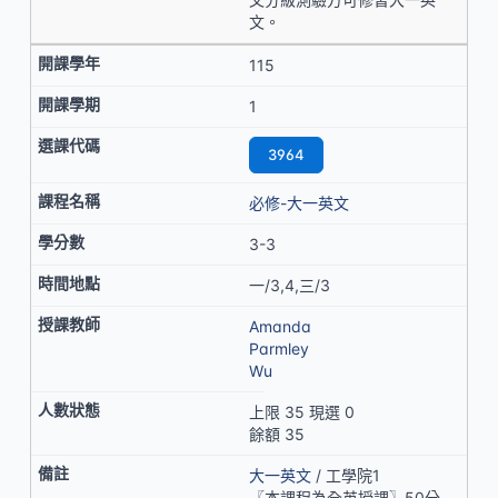
文。
115
1
3964
必修-大一英文
3-3
一/3,4,三/3
Amanda
Parmley
Wu
上限 35 現選 0
餘額 35
大一英文
/ 工學院1
〖本課程為全英授課〗50分