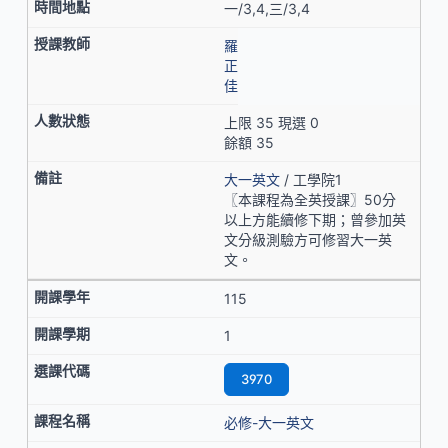
一/3,4,三/3,4
羅
正
佳
上限 35 現選 0
餘額 35
大一英文
/ 工學院1
〖本課程為全英授課〗50分
以上方能續修下期；曾參加英
文分級測驗方可修習大一英
文。
115
1
3970
必修-大一英文