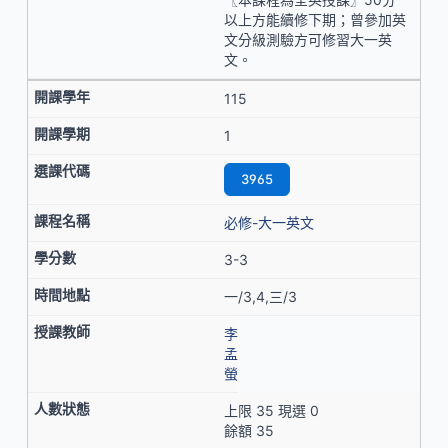
以上方能續修下期；曾參加英
文分級測驗方可修習大一英
文。
115
1
3965
必修-大一英文
3-3
一/3,4,三/3
李
孟
螢
上限 35 現選 0
餘額 35