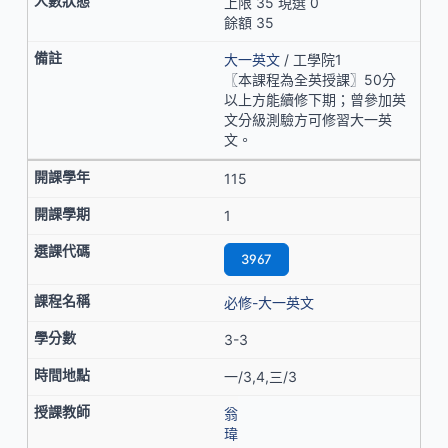
上限 35 現選 0
餘額 35
大一英文
/ 工學院1
〖本課程為全英授課〗50分
以上方能續修下期；曾參加英
文分級測驗方可修習大一英
文。
115
1
3967
必修-大一英文
3-3
一/3,4,三/3
翁
瑋