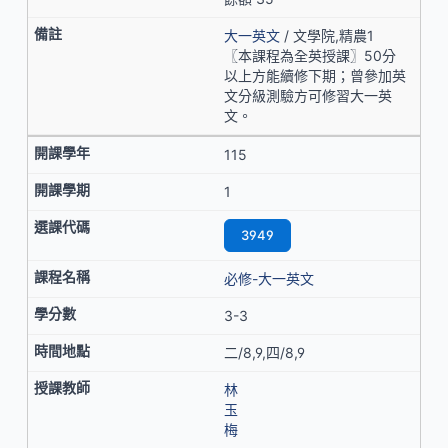
大一英文
/ 文學院,精農1
〖本課程為全英授課〗50分
以上方能續修下期；曾參加英
文分級測驗方可修習大一英
文。
115
1
3949
必修-大一英文
3-3
二/8,9,四/8,9
林
玉
梅