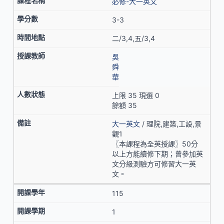
必修-大一英文
3-3
二/3,4,五/3,4
吳
舜
華
上限 35 現選 0
餘額 35
大一英文
/ 理院,建築,工設,景
觀1
〖本課程為全英授課〗50分
以上方能續修下期；曾參加英
文分級測驗方可修習大一英
文。
115
1